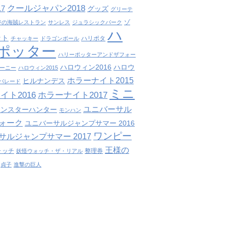
クールジャパン2018
7
グッズ
グリーテ
ゾ
ジの海賊レストラン
サンレス
ジュラシックパーク
ハ
ット
ハリポタ
チャッキー
ドラゴンボール
ポッター
ハリーポッターアンドザフォー
ハロウィン2016
ハロウ
ーニー
ハロウィン2015
ホラーナイト2015
ヒルナンデス
パレード
ミニ
イト2016
ホラーナイト2017
ユニバーサル
モンスターハンター
モンハン
ォーク
ユニバーサルジャンプサマー 2016
ワンピー
サルジャンプサマー 2017
王様の
ォッチ
整理券
妖怪ウォッチ・ザ・リアル
貞子
進撃の巨人