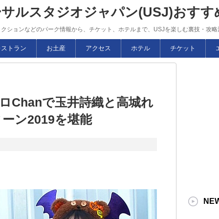
ーサルスタジオジャパン(USJ)おす
トラクションなどのパーク情報から、チケット、ホテルまで、USJを楽しむ裏技・攻
レストラン
お土産
アクセス
ホテル
チケット
ロChanで玉井詩織と高城れ
ーン2019を堪能
NE