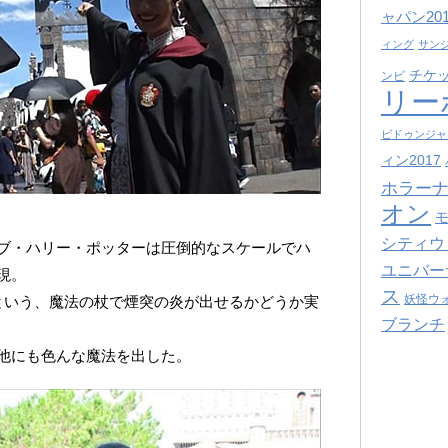
ャパン201
ィング
サン
チケ
ンビ
リー
ビドゥンジャ
ィン2017
ホラーナ
オン
シティウ
ブ・ハリー・ポッターは圧倒的なスケールでハ
ユニバー
現。
ス
妖怪ウ
という、魔法の杖で煙突の炎が出せるかどうか実
ブランチ
他にも色んな魔法を出した。