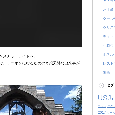
アトラ
お土産
クール
クリス
チケッ
ハロウ
ホテル
ャメチャ・ライドへ。
で、ミニオンになるための奇想天外な出来事が
レスト
動画
タグ
USJ
U
エヴァ
エヴ
2017
クール