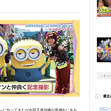
→もっ
最近
USJ
ンにやってきたが今回玉井詩織が高城れにをお