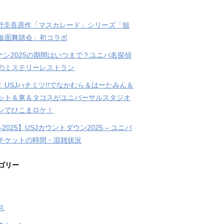
東野圭吾原作「マスカレード」シリーズ「狙
仮面舞踏会」初コラボ
コナン2025の期間はいつまで？ユニバ名探偵
のミステリーレストラン
】USJハチミツ!!でなかむら＆はーたみん＆
ット＆東＆タコスがユニバーサルスタジオ
ンでひこまロケ！
4-2025】USJカウントダウン2025 – ユニバ
チケットの時間・混雑状況
ゴリー
ス