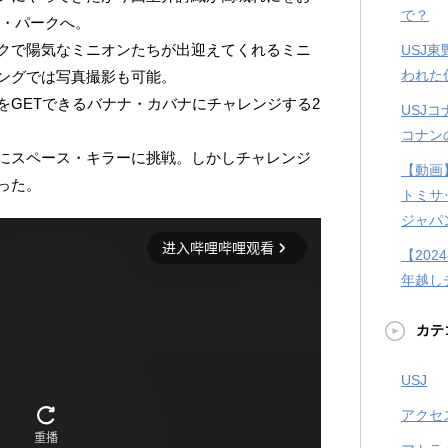
で？
ン・パークへ。
クで陽気なミニオンたちが出迎えてくれるミニ
USJ
われた
ングでは写真撮影も可能。
をGETできるバナナ・カバナにチャレンジする2
USJ
コナン
にスペース・キラーに挑戦。しかしチャレンジ
【動画
った。
トミサ
ジャパ
【202
年越し
カテ
USJ
アクセ