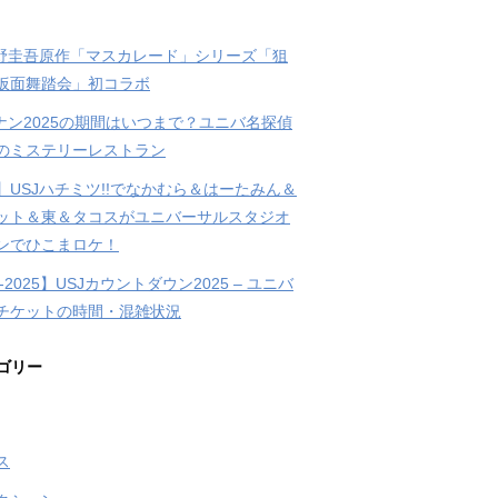
東野圭吾原作「マスカレード」シリーズ「狙
仮面舞踏会」初コラボ
コナン2025の期間はいつまで？ユニバ名探偵
のミステリーレストラン
】USJハチミツ!!でなかむら＆はーたみん＆
ット＆東＆タコスがユニバーサルスタジオ
ンでひこまロケ！
4-2025】USJカウントダウン2025 – ユニバ
チケットの時間・混雑状況
ゴリー
ス