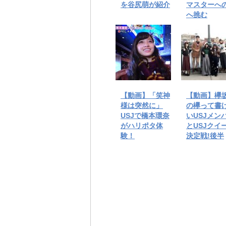
を谷尻萌が紹介
マスターへ
へ挑む
【動画】「笑神
【動画】欅坂
様は突然に」
の欅って書
USJで橋本環奈
いUSJメン
がハリポタ体
とUSJクイ
験！
決定戦!後半