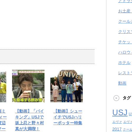
アトラ
お土産
クール
クリス
チケッ
ハロウ
ホテル
レスト
動画
タグ
USJ
画ミ
【動画】「バイ
【動画】シュー
U
ィー
キング」USJで
イチでUSJハリ
エヴァ
エヴ
渡辺
坂上忍と野々村
ーポッター特集
フー
真が大満喫！
2017
クール