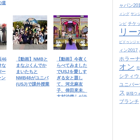
の道
ャパン201
ィング
サン
チケ
ンビ
リー
ビドゥンジャ
ィン2017
ホラーナ
46
【動画】NMBと
【動画】今夜く
けな
まなぶくんでか
らべてみました
オン
バー
まいたちと
でUSJを愛しす
シティウ
ーン
NMB48がユニバ
ぎる女と題し
(USJ)で課外授業
て、河北麻友
ユニバー
子、倖田來未、
ス
妖怪ウ
木村沙織らがテ
ブランチ
レビで語る