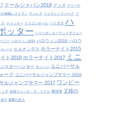
クールジャパン2018
7
グッズ
グリーテ
ゾ
ジの海賊レストラン
サンレス
ジュラシックパーク
ハ
ット
ハリポタ
チャッキー
ドラゴンボール
ポッター
ハリーポッターアンドザフォー
ハロウィン2016
ハロウ
ーニー
ハロウィン2015
ホラーナイト2015
ヒルナンデス
パレード
ミニ
イト2016
ホラーナイト2017
ユニバーサル
モンスターハンター
モンハン
ォーク
ユニバーサルジャンプサマー 2016
ワンピー
サルジャンプサマー 2017
王様の
ォッチ
整理券
妖怪ウォッチ・ザ・リアル
貞子
進撃の巨人