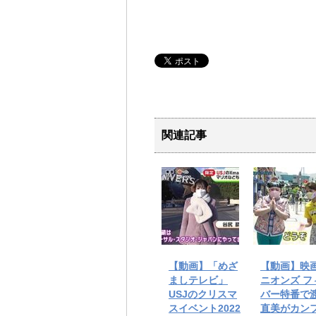
関連記事
【動画】「めざ
【動画】映
ましテレビ」
ニオンズ フ
USJのクリスマ
バー特番で
スイベント2022
直美がカン