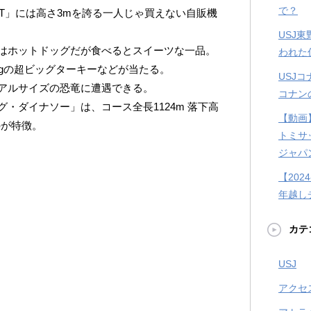
で？
RKET」には高さ3mを誇る一人じゃ買えない自販機
USJ
はホットドッグだが食べるとスイーツな一品。
われた
kgの超ビッグターキーなどが当たる。
USJ
アルサイズの恐竜に遭遇できる。
コナン
・ダイナソー」は、コース全長1124m 落下高
【動画
のが特徴。
トミサ
ジャパ
【202
年越し
カテ
USJ
アクセ