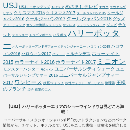
USJ
めざましテレビ
USJミニオングッズ
おはスタ
エヴァ
エヴァンゲ
クリスマス2015
クリスマス2017
クールジ
リオン
クールジャパン2015
クールジャパン2018
クールジャパン2017
ャパン2016
グッズ
チケ
ゾンビ
グリーティング
サンジの海賊レストラン
サンレス
ジュラシックパーク
ハリーポッタ
ット
ハリポタ
チャッキー
ドラゴンボール
ー
ハロウ
ハリーポッターアンドザフォービドゥンジャーニー
ハロウィン2015
ホラーナイト
ィン2016
ハロウィン2017
ヒルナンデス
パレード
ミニオン
ホラーナイト2016
ホラーナイト2017
2015
ユニバーサルシティウォーク
モンスターハンター
ユニ
モンハン
ユニバーサルジャンプサマー
バーサルジャンプサマー 2016
ワンピース
2017
王様
妖怪ウォッチ
整理券
妖怪ウォッチ・ザ・リアル
のブランチ
貞子
進撃の巨人
【USJ】ハリーポッターエリアのショーウインドウは見どころ満
載！
ユニバーサル・スタジオ・ジャパン(USJ)のアトラクションなどのパーク
情報から、チケット、ホテルまで、USJを楽しむ裏技・攻略法を紹介しま