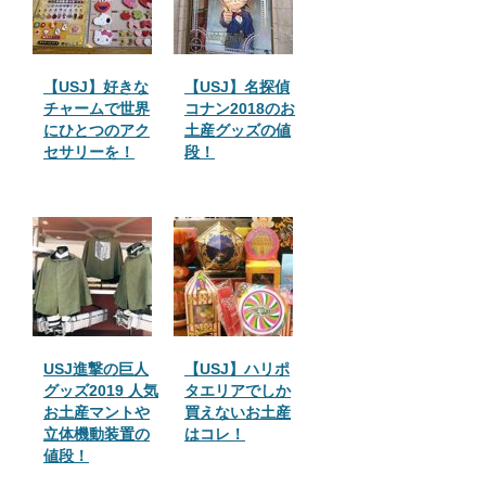
【USJ】好きな
【USJ】名探偵
チャームで世界
コナン2018のお
にひとつのアク
土産グッズの値
セサリーを！
段！
USJ進撃の巨人
【USJ】ハリポ
グッズ2019 人気
タエリアでしか
お土産マントや
買えないお土産
立体機動装置の
はコレ！
値段！