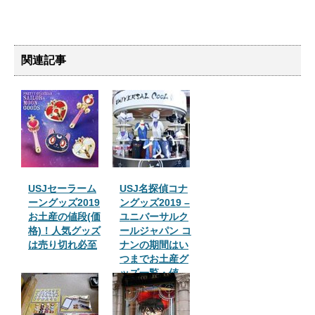
関連記事
USJセーラーム
USJ名探偵コナ
ーングッズ2019
ングッズ2019 –
お土産の値段(価
ユニバーサルク
格)！人気グッズ
ールジャパン コ
は売り切れ必至
ナンの期間はい
つまでお土産グ
ッズ一覧・値
段・売り場