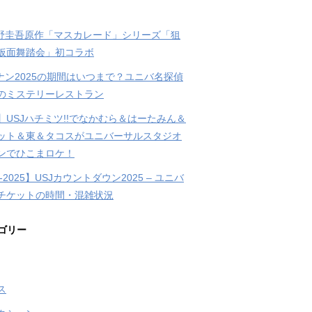
東野圭吾原作「マスカレード」シリーズ「狙
仮面舞踏会」初コラボ
コナン2025の期間はいつまで？ユニバ名探偵
のミステリーレストラン
】USJハチミツ!!でなかむら＆はーたみん＆
ット＆東＆タコスがユニバーサルスタジオ
ンでひこまロケ！
4-2025】USJカウントダウン2025 – ユニバ
チケットの時間・混雑状況
ゴリー
ス