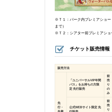
※Ｔ１：パーク内プレミアショー・
まで）
※Ｔ２：シアター前プレミアショー・
チケット販売情報
販売方法
前
「ユニバーサルVIP年間
売
パス」をお持ちの方限
り
定 先行販売
の
み
前
先
売
行・
公式WEBサイト限定 先
り
先着
行販売