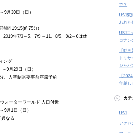
で？
～9月30日（日）
USJ
われた
間 19:15(約75分)
USJ
年7/3～5、7/9 ～11、8/5、9/2～6は休
コナン
【動画
トミサ
ィング
ジャパ
）～9月29日（日）
【202
0分、入替制※要事前座席予約
年越し
カテ
ウォーターワールド 入口付近
）～9月1日（日）
USJ
て異なる
アクセ