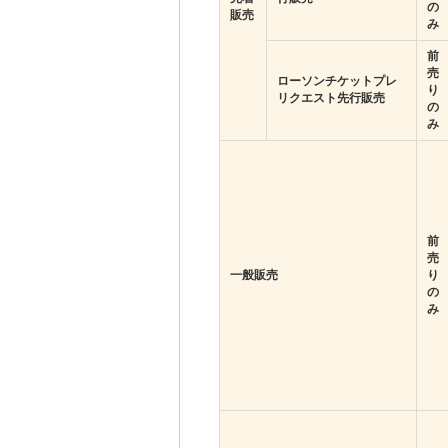
の
販売
み
前
売
ローソンチケットプレ
り
リクエスト先行販売
の
み
前
売
一般販売
り
の
み