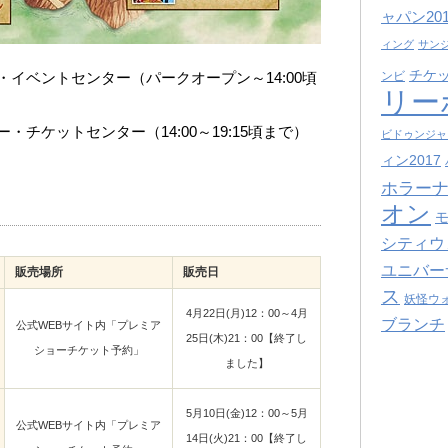
ャパン201
ィング
サン
チケ
イベントセンター（パークオープン～14:00頃
ンビ
リー
チケットセンター（14:00～19:15頃まで）
ビドゥンジャ
ィン2017
ホラーナ
オン
シティウ
ユニバー
販売場所
販売日
ス
妖怪ウ
4月22日(月)12：00～4月
ブランチ
公式WEBサイト内「プレミア
25日(木)21：00【終了し
ショーチケット予約」
ました】
5月10日(金)12：00～5月
公式WEBサイト内「プレミア
14日(火)21：00【終了し