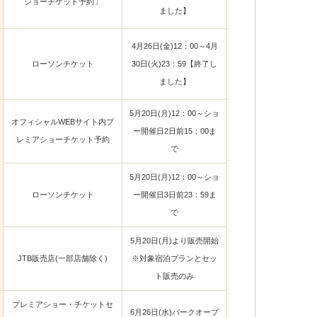
ショーチケット予約」
ました】
4月26日(金)12：00～4月
ローソンチケット
30日(火)23：59【終了し
ました】
5月20日(月)12：00～ショ
オフィシャルWEBサイト内プ
ー開催日2日前15：00ま
レミアショーチケット予約
で
5月20日(月)12：00～ショ
ローソンチケット
ー開催日3日前23：59ま
で
5月20日(月)より販売開始
JTB販売店(一部店舗除く)
※対象宿泊プランとセッ
ト販売のみ
プレミアショー・チケットセ
6月26日(水)パークオープ