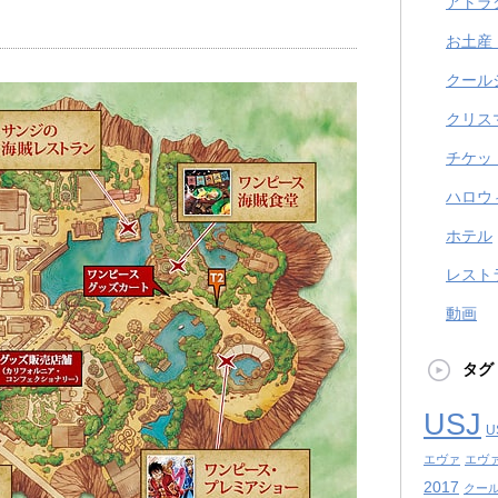
アトラ
お土産
クール
クリス
チケッ
ハロウ
ホテル
レスト
動画
タグ
USJ
U
エヴァ
エヴ
2017
クール