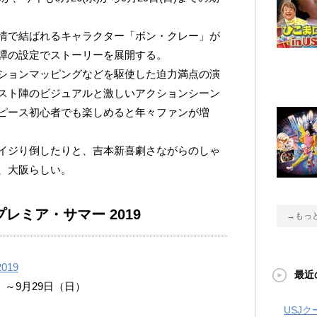
情で結ばれるキャラクター「ボン・クレー」が
譚の設定でストーリーを展開する。
ションマッピングなどを駆使した迫力満点の演
スト陣のビジュアルと激しいアクションシーン
ピース初心者でも楽しめると年々ファンが増
イジり倒したりと、吉本新喜劇さながらのしゃ
、大阪らしい。
レミア・サマー 2019
→もっ
019
最近
）～9月29日（日）
USJ