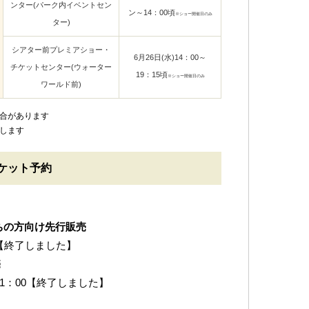
ンター(パーク内イベントセン
ン～14：00頃
※ショー開催日のみ
ター)
シアター前プレミアショー・
6月26日(水)14：00～
チケットセンター(ウォーター
19：15頃
※ショー開催日のみ
ワールド前)
合があります
します
ケット予約
ちの方向け先行販売
木)【終了しました】
売
火)21：00【終了しました】