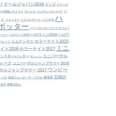
クールジャパン2018
7
グッズ
グリーテ
ゾ
ジの海賊レストラン
サンレス
ジュラシックパーク
ハ
ット
ハリポタ
チャッキー
ドラゴンボール
ポッター
ハリーポッターアンドザフォー
ハロウィン2016
ハロウ
ーニー
ハロウィン2015
ホラーナイト2015
ヒルナンデス
パレード
ミニ
イト2016
ホラーナイト2017
ユニバーサル
モンスターハンター
モンハン
ォーク
ユニバーサルジャンプサマー 2016
ワンピー
サルジャンプサマー 2017
王様の
ォッチ
整理券
妖怪ウォッチ・ザ・リアル
貞子
進撃の巨人