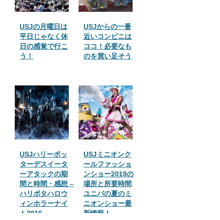
USJの月曜日は
USJからの一番
平日じゃなく休
近いコンビニは
日の感覚で行こ
ココ！必要なも
う！
のを買い足そう
USJハリーポッ
USJミニオンク
ターデスイータ
ールファッショ
ーアタックの期
ンショー2019の
間と時間・感想 –
場所と所要時間
ハリポタハロウ
ユニバの夏のミ
ィンホラーナイ
ニオンショー最
ト2016
新情報！