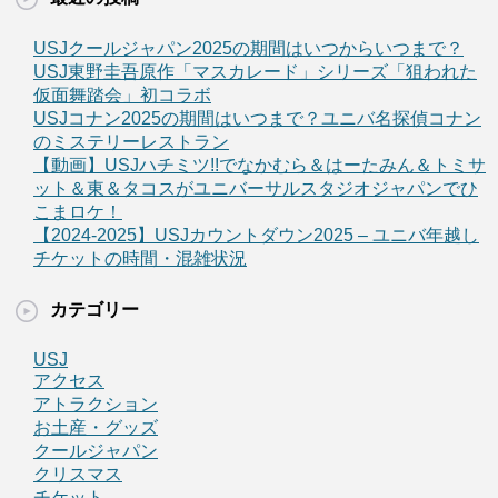
USJクールジャパン2025の期間はいつからいつまで？
USJ東野圭吾原作「マスカレード」シリーズ「狙われた
仮面舞踏会」初コラボ
USJコナン2025の期間はいつまで？ユニバ名探偵コナン
のミステリーレストラン
【動画】USJハチミツ!!でなかむら＆はーたみん＆トミサ
ット＆東＆タコスがユニバーサルスタジオジャパンでひ
こまロケ！
【2024-2025】USJカウントダウン2025 – ユニバ年越し
チケットの時間・混雑状況
カテゴリー
USJ
アクセス
アトラクション
お土産・グッズ
クールジャパン
クリスマス
チケット