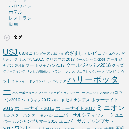
ハロウィン
ホテル
レストラン
動画
タグ
USJ
めざましテレビ
USJミニオングッズ
おはスタ
エヴァ
エヴァンゲ
クリスマス2015
クリスマス2017
クールジ
リオン
クールジャパン2015
クールジャパン2018
クールジャパン2017
ャパン2016
グッズ
チケ
ゾンビ
グリーティング
サンジの海賊レストラン
サンレス
ジュラシックパーク
ハリーポッタ
ット
ハリポタ
チャッキー
ドラゴンボール
ー
ハロウ
ハリーポッターアンドザフォービドゥンジャーニー
ハロウィン2015
ホラーナイト
ィン2016
ハロウィン2017
ヒルナンデス
パレード
ミニオン
ホラーナイト2016
ホラーナイト2017
2015
ユニバーサルシティウォーク
モンスターハンター
ユニ
モンハン
ユニバーサルジャンプサマー
バーサルジャンプサマー 2016
ワンピース
2017
王様