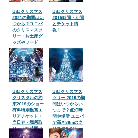
USJクリスマス
USJクリスマス
2021の期間はい
2015時間・期間
つから？ユニバ
とチケット情
のクリスマスツ
報！
リー・お土産グ
ッズやフード
USJクリスマス
USJクリスマス
クリスタルの約
ツリー 2019の期
束2019のショー
間はいつからい
有料特別鑑賞エ
つまで？点灯時
リアチケット・
間や場所 ユニバ
当日券・場所取
で高さ36mのク
り・上映時間は
リスタルツリー
何分間!?
大きさギネス認