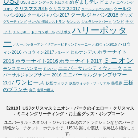
USJ
めざましテレビ
USJミニオングッズ
おはスタ
エヴァ
エヴァンゲ
クリスマス2015
クリスマス2017
クールジ
リオン
クールジャパン2015
クールジャパン2018
クールジャパン2017
ャパン2016
グッズ
チケ
ゾンビ
グリーティング
サンジの海賊レストラン
サンレス
ジュラシックパーク
ハリーポッタ
ット
ハリポタ
チャッキー
ドラゴンボール
ー
ハロウ
ハリーポッターアンドザフォービドゥンジャーニー
ハロウィン2015
ホラーナイト
ィン2016
ハロウィン2017
ヒルナンデス
パレード
ミニオン
ホラーナイト2016
ホラーナイト2017
2015
ユニバーサルシティウォーク
モンスターハンター
ユニ
モンハン
ユニバーサルジャンプサマー
バーサルジャンプサマー 2016
ワンピース
2017
王様
妖怪ウォッチ
整理券
妖怪ウォッチ・ザ・リアル
のブランチ
貞子
進撃の巨人
【2019】USJクリスマスミニオン・パークのイエロー・クリスマス
- ミニオングリーティング・お土産グッズ・ポップコーン
ユニバーサル・スタジオ・ジャパン(USJ)のアトラクションなどのパーク
情報から、チケット、ホテルまで、USJを楽しむ裏技・攻略法を紹介しま
す。