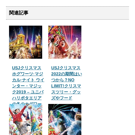
関連記事
USJクリスマス
USJクリスマス
ホグワーツ·マジ
2022の期間はい
カル·ナイト ウイ
つから？NO
ンター・マジッ
LIMIT!クリスマ
ク2019 – ユニバ
スツリー・グッ
ハリポタエリア
ズやフード
の冬のホグワー
ツ城の時間