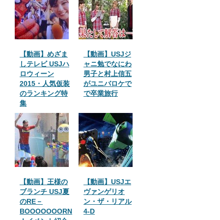
【動画】めざま
【動画】USJジ
しテレビ USJハ
ャニ勉でなにわ
ロウィーン
男子と村上信五
2015・人気仮装
がユニバロケで
のランキング特
で卒業旅行
集
【動画】王様の
【動画】USJエ
ブランチ USJ夏
ヴァンゲリオ
のRE－
ン・ザ・リアル
BOOOOOOORN
4-D