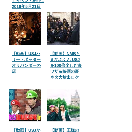
！イベント紹介 –
2016年5月21日
【動画】USJハ
【動画】NMBと
リー・ポッター
まなぶくん USJ
オリバンダーの
を100倍楽しむ裏
店
ワザ＆映画の裏
ネタ大放出ロケ
【動画】USJか
【動画】王様の