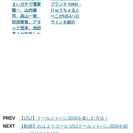
まいガチで濱家
ブランチ IVAN・
隆一、山内健
りゅうちぇると
司、高山一実、
ぺこがUSJハロ
田渕章裕、アタ
ウィンを紹介
ック西本、池田
直人が失敗した
ら強制即帰宅in
USJ
PREV
【USJ】クールジャパン2016を楽しむ方法！
NEXT
【動画】おはようコール USJクールジャパン2016を紹