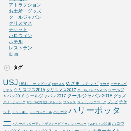
アトラクション
お土産・グッズ
クールジャパン
クリスマス
チケット
ハロウィン
ホテル
レストラン
動画
タグ
USJ
めざましテレビ
USJミニオングッズ
おはスタ
エヴァ
エヴァンゲ
クリスマス2015
クリスマス2017
クールジ
リオン
クールジャパン2015
クールジャパン2018
クールジャパン2017
ャパン2016
グッズ
チケ
ゾンビ
グリーティング
サンジの海賊レストラン
サンレス
ジュラシックパーク
ハリーポッタ
ット
ハリポタ
チャッキー
ドラゴンボール
ー
ハロウ
ハリーポッターアンドザフォービドゥンジャーニー
ハロウィン2015
ホラーナイト