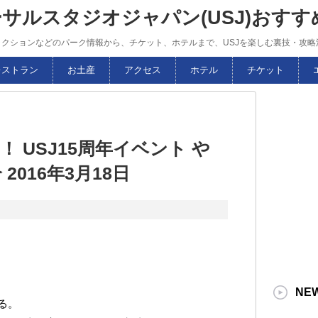
ーサルスタジオジャパン(USJ)おす
トラクションなどのパーク情報から、チケット、ホテルまで、USJを楽しむ裏技・攻
レストラン
お土産
アクセス
ホテル
チケット
 USJ15周年イベント や
016年3月18日
NE
る。