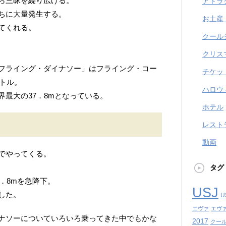
ら三昧を繰り広げる。
アトラ
ちに大量発生する。
お土産
てくれる。
クール
クリス
フライング・ダイナソー」はフライング・コー
チケッ
ートル。
ハロウ
最大の37．8mとなっている。
ホテル
レスト
動画
でやってくる。
タグ
7．8mを急降下。
USJ
した。
U
エヴァ
エヴ
ナソーについていろいろ乗ってきた中でもかな
2017
クール