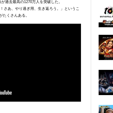
者数が過去最高の1270万人を突破した。
ORN！さあ、やり過ぎ用、生き返ろう。」というこ
がたくさんある。