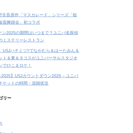
東野圭吾原作「マスカレード」シリーズ「狙
仮面舞踏会」初コラボ
コナン2025の期間はいつまで？ユニバ名探偵
のミステリーレストラン
】USJハチミツ!!でなかむら＆はーたみん＆
ット＆東＆タコスがユニバーサルスタジオ
ンでひこまロケ！
4-2025】USJカウントダウン2025 – ユニバ
チケットの時間・混雑状況
ゴリー
ス