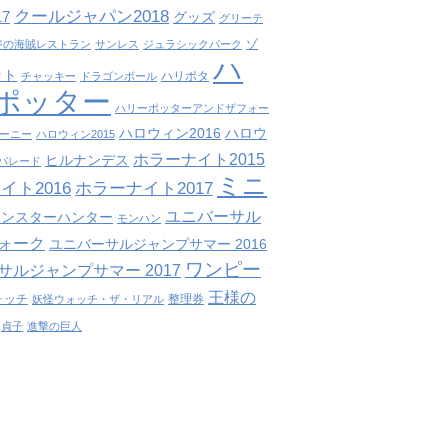
クールジャパン2018
7
グッズ
グリーテ
ゾ
ジの海賊レストラン
サンレス
ジュラシックパーク
ハ
ット
ハリポタ
チャッキー
ドラゴンボール
ポッター
ハリーポッターアンドザフォー
ハロウィン2016
ハロウ
ーニー
ハロウィン2015
ホラーナイト2015
ヒルナンデス
パレード
ミニ
イト2016
ホラーナイト2017
ユニバーサル
モンスターハンター
モンハン
ォーク
ユニバーサルジャンプサマー 2016
ワンピー
サルジャンプサマー 2017
王様の
ォッチ
整理券
妖怪ウォッチ・ザ・リアル
貞子
進撃の巨人