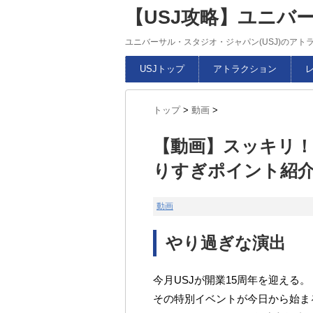
【USJ攻略】ユニバ
ユニバーサル・スタジオ・ジャパン(USJ)のア
USJトップ
アトラクション
トップ
>
動画
>
【動画】スッキリ！！
りすぎポイント紹介 2
動画
やり過ぎな演出
今月USJが開業15周年を迎える。
その特別イベントが今日から始ま