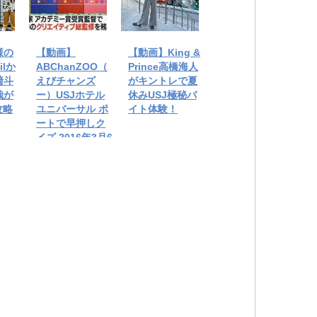
様の
【動画】
【動画】King &
lか
ABChanZOO（
Prince高橋海人
﨑斗
えびチャンズ
がキントレで夏
哉が
ー）USJホテル
休みUSJ極秘バ
攻略
ユニバーサル ポ
イト体験！
ートで早押しク
イズ 2016年3月6
日