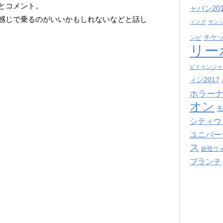
とコメント。
ャパン201
感じで乗るのがいいかもしれないなどと話し
ィング
サン
チケ
ンビ
リー
ビドゥンジャ
ィン2017
ホラーナ
オン
シティウ
ユニバー
ス
妖怪ウ
ブランチ