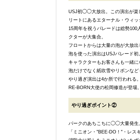
USJ初◯◯大放出。この演出が
リートにあるエターナル・ウィッ
15周年を祝うパレードは総勢10
クターが大集合。
フロートからは大量の泡が大放出
泡を使った演出はUSJパレード初
キャラクターもお客さんも一緒に
泡だけでなく紙吹雪やリボンなど
やり過ぎ演出は4か所で行われる
RE-BORN大使の松岡修造が登場
やり過ぎポイント②
パークのあちこちに◯◯大量発生
「ミニオン・”BEE-DO！”・