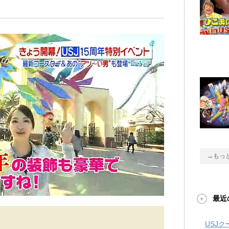
→もっ
最近
USJ