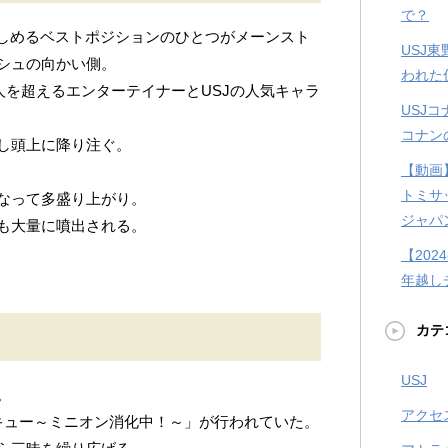
で？
楽しめるベストポジションのひとつがメーンスト
USJ
シュの向かい側。
われた
0人を超えるエンターテイナーとUSJの人気キャラ
USJ
コナン
し頭上に降り注ぐ。
【動画
。
トミサ
なって多盛り上がり。
ジャパ
も大量に噴出される。
。
【202
。
年越し
カテ
USJ
。
アクセ
レスキュー～ミニオン消化中！～」が行われていた。