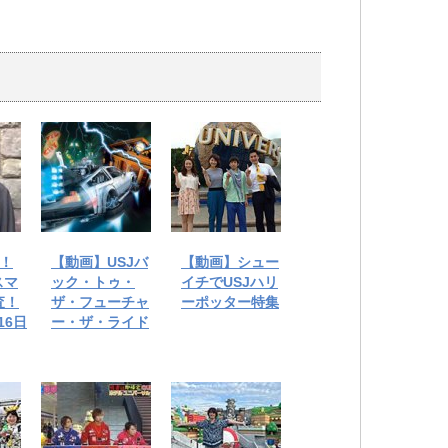
P！
【動画】USJバ
【動画】シュー
スマ
ック・トゥ・
イチでUSJハリ
査！
ザ・フューチャ
ーポッター特集
16日
ー・ザ・ライド