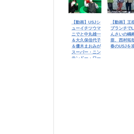
【動画】USJシ
【動画】王
ューイチツウマ
ブランチでLi
ニでと中丸雄一
んさいの嶋
＆大久保佳代子
亜、西村拓
＆優木まおみが
春のUSJを
スーパー・ニン
テンドー・ワー
ルドに