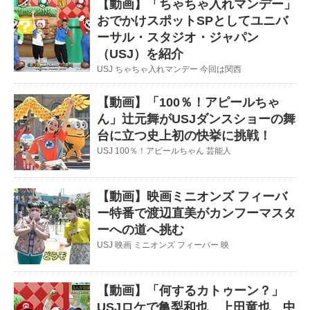
【動画】「ちゃちゃ入れマンデー」
おでかけスポットSPとしてユニバ
ーサル・スタジオ・ジャパン
（USJ）を紹介
USJ ちゃちゃ入れマンデー 今回は関西
【動画】「100％！アピールちゃ
ん」辻元舞がUSJダンスショーの舞
台に立つ史上初の快挙に挑戦！
USJ 100％！アピールちゃん 芸能人
【動画】映画ミニオンズ フィーバ
ー特番で渡辺直美がカンフーマスタ
ーへの道へ挑む
USJ 映画 ミニオンズ フィーバー 映
【動画】「何するカトゥーン？」
USJロケで亀梨和也、上田竜也、中