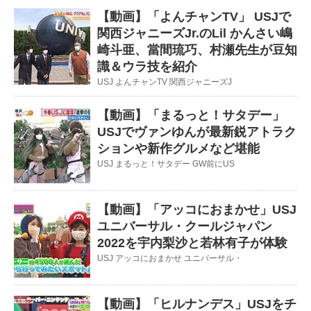
【動画】「よんチャンTV」 USJで
関西ジャニーズJr.のLil かんさい嶋
崎斗亜、當間琉巧、村瀬先生が豆知
識＆ウラ技を紹介
USJ よんチャンTV 関西ジャニーズJ
【動画】「まるっと！サタデー」
USJでヴァンゆんが最新鋭アトラク
ションや新作グルメなど堪能
USJ まるっと！サタデー GW前にUS
【動画】「アッコにおまかせ」USJ
ユニバーサル・クールジャパン
2022を宇内梨沙と若林有子が体験
USJ アッコにおまかせ ユニバーサル・
【動画】「ヒルナンデス」USJをチ