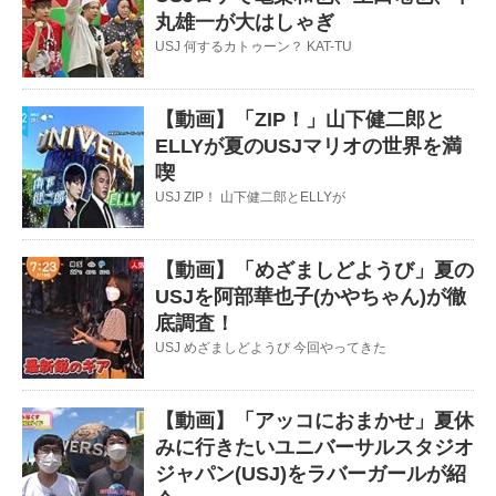
丸雄一が大はしゃぎ
USJ 何するカトゥーン？ KAT-TU
【動画】「ZIP！」山下健二郎と
ELLYが夏のUSJマリオの世界を満
喫
USJ ZIP！ 山下健二郎とELLYが
【動画】「めざましどようび」夏の
USJを阿部華也子(かやちゃん)が徹
底調査！
USJ めざましどようび 今回やってきた
【動画】「アッコにおまかせ」夏休
みに行きたいユニバーサルスタジオ
ジャパン(USJ)をラバーガールが紹