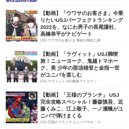
【動画】「ウワサのお客さま」今乗
りたいUSJパーフェクトランキング
2022を、なにわ男子の長尾謙杜、
高橋恭平がナビゲート
USJ ウワサのお客さま 番組が独自に調
【動画】「ラヴィット」USJ満喫
旅！ニューヨーク、鬼越トマホー
ク、美 少年の那須雄登と金指一世
がユニバを楽しむ
USJ ラヴィット USJ最新アトラクシ
【動画】「王様のブランチ」 USJ
完全攻略スペシャル！藤森慎吾、近
藤くみこ、江上敬子、一ノ瀬颯がユ
ニバで弾けまくる
USJ 王様のブランチ ユニバーサル・ス