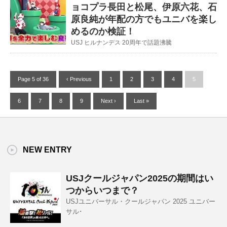
ョコプラ長田と松尾、伊原六花、石
原良純が年配の方でもユニバを楽し
めるのか検証！
USJ ヒルナンデス 20周年で話題沸騰
Page 5 of 36
‹ Previous
1
2
3
4
5
6
7
8
9
Next ›
Last »
NEW ENTRY
USJクールジャパン2025の期間はい
つからいつまで？
USJユニバーサル・クールジャパン 2025 ユニバー
サル･