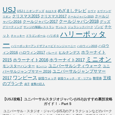
USJ
めざましテレビ
USJミニオングッズ
おはスタ
エヴァ
エヴァンゲ
クリスマス2015
クリスマス2017
クールジ
リオン
クールジャパン2015
クールジャパン2018
クールジャパン2017
ャパン2016
グッズ
チケ
ゾンビ
グリーティング
サンジの海賊レストラン
サンレス
ジュラシックパーク
ハリーポッタ
ット
ハリポタ
チャッキー
ドラゴンボール
ー
ハロウ
ハリーポッターアンドザフォービドゥンジャーニー
ハロウィン2015
ホラーナイト
ィン2016
ハロウィン2017
ヒルナンデス
パレード
ミニオン
ホラーナイト2016
ホラーナイト2017
2015
ユニバーサルシティウォーク
モンスターハンター
ユニ
モンハン
ユニバーサルジャンプサマー
バーサルジャンプサマー 2016
ワンピース
2017
王様
妖怪ウォッチ
整理券
妖怪ウォッチ・ザ・リアル
のブランチ
貞子
進撃の巨人
【USJ攻略】ユニバーサルスタジオジャパン(USJ)おすすめ裏技攻略
ガイド！ - Part 5
ユニバーサル・スタジオ・ジャパン(USJ)のアトラクションなどのパーク