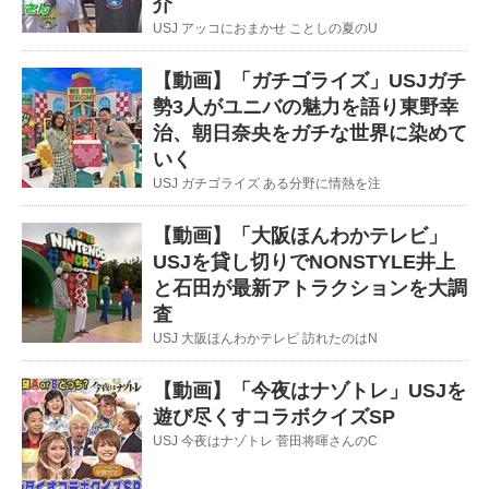
介
USJ アッコにおまかせ ことしの夏のU
【動画】「ガチゴライズ」USJガチ
勢3人がユニバの魅力を語り東野幸
治、朝日奈央をガチな世界に染めて
いく
USJ ガチゴライズ ある分野に情熱を注
【動画】「大阪ほんわかテレビ」
USJを貸し切りでNONSTYLE井上
と石田が最新アトラクションを大調
査
USJ 大阪ほんわかテレビ 訪れたのはN
【動画】「今夜はナゾトレ」USJを
遊び尽くすコラボクイズSP
USJ 今夜はナゾトレ 菅田将暉さんのC