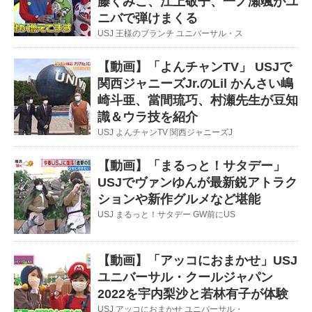
藤くみこ、江上敬子、一ノ瀬颯がユ
ニバで弾けまくる
USJ 王様のブランチ ユニバーサル・ス
【動画】「よんチャンTV」 USJで
関西ジャニーズJr.のLil かんさい嶋
崎斗亜、當間琉巧、村瀬先生が豆知
識＆ウラ技を紹介
USJ よんチャンTV 関西ジャニーズJ
【動画】「まるっと！サタデー」
USJでヴァンゆんが最新鋭アトラク
ションや新作グルメなど堪能
USJ まるっと！サタデー GW前にUS
【動画】「アッコにおまかせ」USJ
ユニバーサル・クールジャパン
2022を宇内梨沙と若林有子が体験
USJ アッコにおまかせ ユニバーサル・