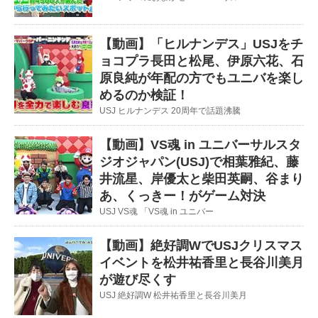
【動画】「ヒルナンデス」USJをチ
ョコプラ長田と松尾、伊原六花、石
原良純が年配の方でもユニバを楽し
めるのか検証！
USJ ヒルナンデス 20周年で話題沸騰
【動画】VS魂 in ユニバーサルスタ
ジオジャパン(USJ)で相葉雅紀、藤
井流星、岸優太と柴田英嗣、谷まり
あ、くっきー！がゲーム対決
USJ VS魂 「VS魂 in ユニバー
【動画】絶好調WでUSJクリスマス
イベントを松井祐香里と長谷川美月
が遊び尽くす
USJ 絶好調W 松井祐香里と長谷川美月