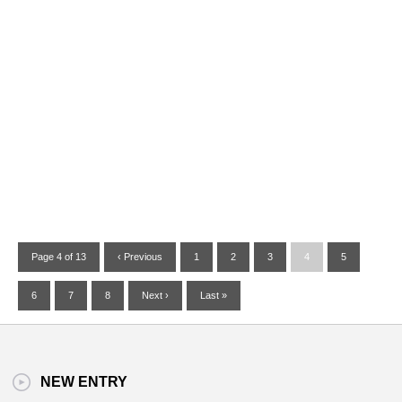
Page 4 of 13
‹ Previous
1
2
3
4
5
6
7
8
Next ›
Last »
NEW ENTRY