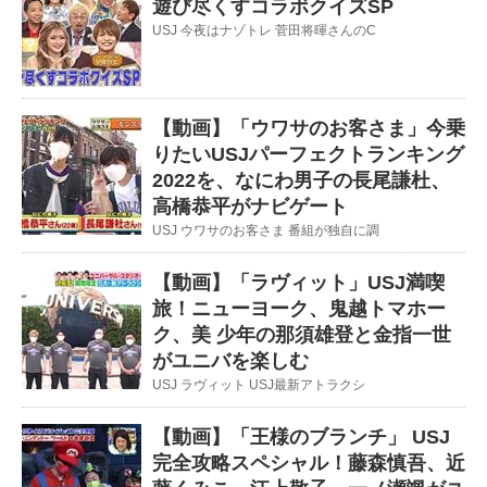
遊び尽くすコラボクイズSP
USJ 今夜はナゾトレ 菅田将暉さんのC
【動画】「ウワサのお客さま」今乗
りたいUSJパーフェクトランキング
2022を、なにわ男子の長尾謙杜、
高橋恭平がナビゲート
USJ ウワサのお客さま 番組が独自に調
【動画】「ラヴィット」USJ満喫
旅！ニューヨーク、鬼越トマホー
ク、美 少年の那須雄登と金指一世
がユニバを楽しむ
USJ ラヴィット USJ最新アトラクシ
【動画】「王様のブランチ」 USJ
完全攻略スペシャル！藤森慎吾、近