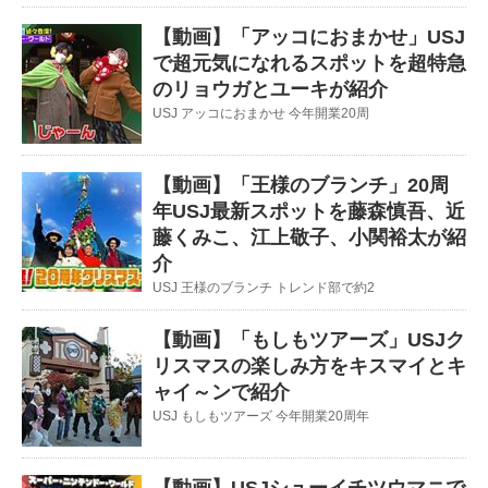
【動画】「アッコにおまかせ」USJ
で超元気になれるスポットを超特急
のリョウガとユーキが紹介
USJ アッコにおまかせ 今年開業20周
【動画】「王様のブランチ」20周
年USJ最新スポットを藤森慎吾、近
藤くみこ、江上敬子、小関裕太が紹
介
USJ 王様のブランチ トレンド部で約2
【動画】「もしもツアーズ」USJク
リスマスの楽しみ方をキスマイとキ
ャイ～ンで紹介
USJ もしもツアーズ 今年開業20周年