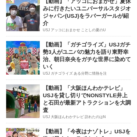
【動画】「アッコにおまかせ」夏休
みに行きたいユニバーサルスタジオ
ジャパン(USJ)をラバーガールが紹
介
USJ アッコにおまかせ ことしの夏のU
【動画】「ガチゴライズ」USJガチ
勢3人がユニバの魅力を語り東野幸
治、朝日奈央をガチな世界に染めて
いく
USJ ガチゴライズ ある分野に情熱を注
【動画】「大阪ほんわかテレビ」
USJを貸し切りでNONSTYLE井上
と石田が最新アトラクションを大調
査
USJ 大阪ほんわかテレビ 訪れたのはN
【動画】「今夜はナゾトレ」USJを