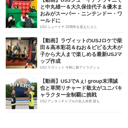
【動画】USJシューイチツウマニで
と中丸雄一＆大久保佳代子＆優木ま
おみがスーパー・ニンテンドー・ワ
ールドに
USJ シューイチ 20周年を迎えたユニ
【動画】ラヴィットのUSJロケで柴
田＆高本彩花＆ねお＆ビビる大木が
子から大人まで楽しめる最新USJマ
ップ作成
USJ ラヴィット 今秋に新アトラクショ
【動画】USJでAぇ! group末澤誠
也と草間リチャード敬太がユニバキ
ャラクター全制覇に挑戦
USJ アンタッチャブルの全人未答 誰も