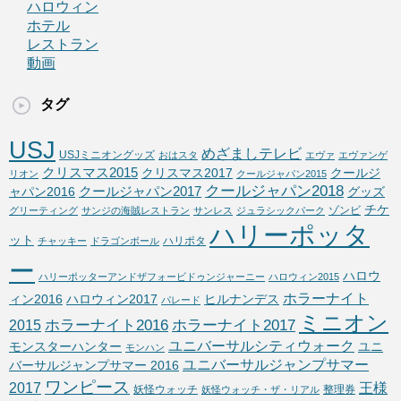
ハロウィン
ホテル
レストラン
動画
タグ
USJ
めざましテレビ
USJミニオングッズ
おはスタ
エヴァ
エヴァンゲ
クリスマス2015
クリスマス2017
クールジ
リオン
クールジャパン2015
クールジャパン2018
クールジャパン2017
ャパン2016
グッズ
チケ
ゾンビ
グリーティング
サンジの海賊レストラン
サンレス
ジュラシックパーク
ハリーポッタ
ット
ハリポタ
チャッキー
ドラゴンボール
ー
ハロウ
ハリーポッターアンドザフォービドゥンジャーニー
ハロウィン2015
ホラーナイト
ィン2016
ハロウィン2017
ヒルナンデス
パレード
ミニオン
ホラーナイト2016
ホラーナイト2017
2015
ユニバーサルシティウォーク
モンスターハンター
ユニ
モンハン
ユニバーサルジャンプサマー
バーサルジャンプサマー 2016
ワンピース
2017
王様
妖怪ウォッチ
整理券
妖怪ウォッチ・ザ・リアル