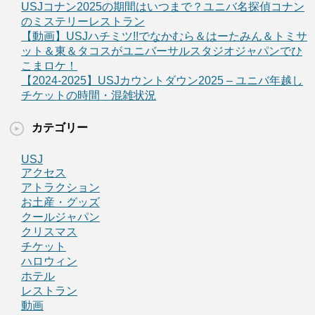
USJコナン2025の期間はいつまで？ユニバ名探偵コナン
のミステリーレストラン
【動画】USJハチミツ!!でなかむら＆はーたみん＆トミサ
ット＆東＆タコスがユニバーサルスタジオジャパンでひ
こまロケ！
【2024-2025】USJカウントダウン2025 – ユニバ年越し
チケットの時間・混雑状況
カテゴリー
USJ
アクセス
アトラクション
お土産・グッズ
クールジャパン
クリスマス
チケット
ハロウィン
ホテル
レストラン
動画