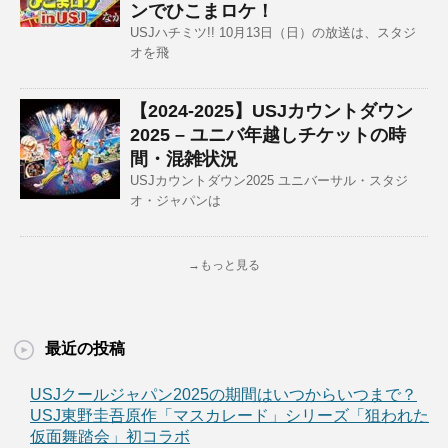
ンでひこまロケ！
USJハチミツ!! 10月13日（日）の放送は、スタジ
オを飛
【2024-2025】USJカウントダウン
2025 – ユニバ年越しチケットの時
間・混雑状況
USJカウントダウン2025 ユニバーサル・スタジ
オ・ジャパンは
→もっと見る
最近の投稿
USJクールジャパン2025の期間はいつからいつまで？
USJ東野圭吾原作「マスカレード」シリーズ「狙われた
仮面舞踏会」初コラボ