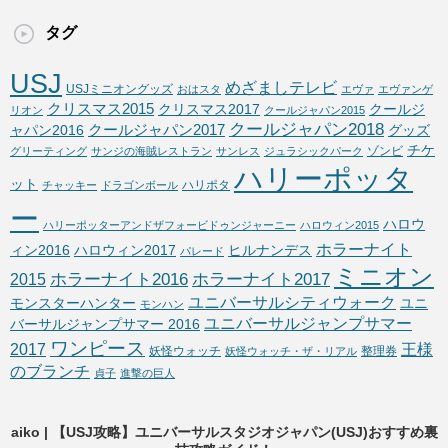
タグ
USJ
めざましテレビ
USJミニオングッズ
おはスタ
エヴァ
エヴァンゲ
クリスマス2015
クリスマス2017
クールジ
リオン
クールジャパン2015
クールジャパン2018
クールジャパン2017
ャパン2016
グッズ
チケ
ゾンビ
グリーティング
サンジの海賊レストラン
サンレス
ジュラシックパーク
ハリーポッタ
ット
ハリポタ
チャッキー
ドラゴンボール
ー
ハロウ
ハリーポッターアンドザフォービドゥンジャーニー
ハロウィン2015
ホラーナイト
ィン2016
ハロウィン2017
ヒルナンデス
パレード
ミニオン
ホラーナイト2016
ホラーナイト2017
2015
ユニバーサルシティウォーク
モンスターハンター
ユニ
モンハン
ユニバーサルジャンプサマー
バーサルジャンプサマー 2016
ワンピース
2017
王様
妖怪ウォッチ
整理券
妖怪ウォッチ・ザ・リアル
のブランチ
貞子
進撃の巨人
aiko | 【USJ攻略】ユニバーサルスタジオジャパン(USJ)おすすめ裏