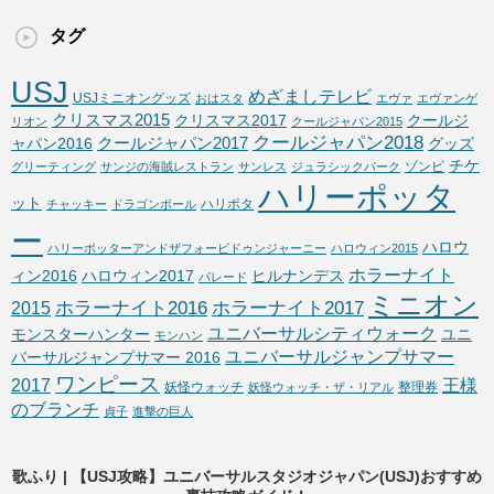
タグ
USJ
めざましテレビ
USJミニオングッズ
おはスタ
エヴァ
エヴァンゲ
クリスマス2015
クリスマス2017
クールジ
リオン
クールジャパン2015
クールジャパン2018
クールジャパン2017
ャパン2016
グッズ
チケ
ゾンビ
グリーティング
サンジの海賊レストラン
サンレス
ジュラシックパーク
ハリーポッタ
ット
ハリポタ
チャッキー
ドラゴンボール
ー
ハロウ
ハリーポッターアンドザフォービドゥンジャーニー
ハロウィン2015
ホラーナイト
ィン2016
ハロウィン2017
ヒルナンデス
パレード
ミニオン
ホラーナイト2016
ホラーナイト2017
2015
ユニバーサルシティウォーク
モンスターハンター
ユニ
モンハン
ユニバーサルジャンプサマー
バーサルジャンプサマー 2016
ワンピース
2017
王様
妖怪ウォッチ
整理券
妖怪ウォッチ・ザ・リアル
のブランチ
貞子
進撃の巨人
歌ふり | 【USJ攻略】ユニバーサルスタジオジャパン(USJ)おすすめ