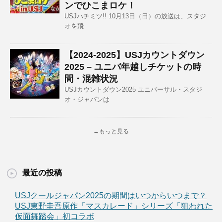
ンでひこまロケ！
USJハチミツ!! 10月13日（日）の放送は、スタジ
オを飛
【2024-2025】USJカウントダウン
2025 – ユニバ年越しチケットの時
間・混雑状況
USJカウントダウン2025 ユニバーサル・スタジ
オ・ジャパンは
→もっと見る
最近の投稿
USJクールジャパン2025の期間はいつからいつまで？
USJ東野圭吾原作「マスカレード」シリーズ「狙われた
仮面舞踏会」初コラボ