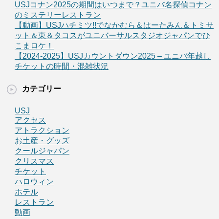
USJコナン2025の期間はいつまで？ユニバ名探偵コナン
のミステリーレストラン
【動画】USJハチミツ!!でなかむら＆はーたみん＆トミサ
ット＆東＆タコスがユニバーサルスタジオジャパンでひ
こまロケ！
【2024-2025】USJカウントダウン2025 – ユニバ年越し
チケットの時間・混雑状況
カテゴリー
USJ
アクセス
アトラクション
お土産・グッズ
クールジャパン
クリスマス
チケット
ハロウィン
ホテル
レストラン
動画