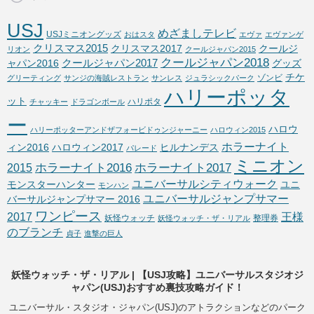
USJ
めざましテレビ
USJミニオングッズ
おはスタ
エヴァ
エヴァンゲ
クリスマス2015
クリスマス2017
クールジ
リオン
クールジャパン2015
クールジャパン2018
クールジャパン2017
ャパン2016
グッズ
チケ
ゾンビ
グリーティング
サンジの海賊レストラン
サンレス
ジュラシックパーク
ハリーポッタ
ット
ハリポタ
チャッキー
ドラゴンボール
ー
ハロウ
ハリーポッターアンドザフォービドゥンジャーニー
ハロウィン2015
ホラーナイト
ィン2016
ハロウィン2017
ヒルナンデス
パレード
ミニオン
ホラーナイト2016
ホラーナイト2017
2015
ユニバーサルシティウォーク
モンスターハンター
ユニ
モンハン
ユニバーサルジャンプサマー
バーサルジャンプサマー 2016
ワンピース
2017
王様
妖怪ウォッチ
整理券
妖怪ウォッチ・ザ・リアル
のブランチ
貞子
進撃の巨人
妖怪ウォッチ・ザ・リアル | 【USJ攻略】ユニバーサルスタジオジ
ャパン(USJ)おすすめ裏技攻略ガイド！
ユニバーサル・スタジオ・ジャパン(USJ)のアトラクションなどのパーク