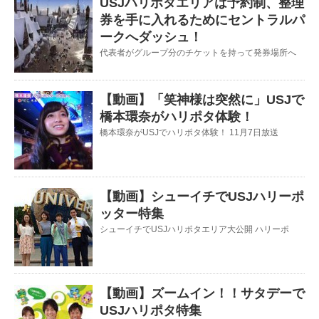
USJハリポタエリアは予約制、整理
券を手に入れるためにセントラルパ
ークへダッシュ！
代表者がグループ分のチケットを持って発券場所へ
【動画】「笑神様は突然に」USJで
橋本環奈がハリポタ体験！
橋本環奈がUSJでハリポタ体験！ 11月7日放送
【動画】シューイチでUSJハリーポ
ッター特集
シューイチでUSJハリポタエリア大公開 ハリーポ
【動画】ズームイン！！サタデーで
USJハリポタ特集