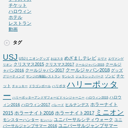
チケット
ハロウィン
ホテル
レストラン
動画
タグ
USJ
めざましテレビ
USJミニオングッズ
おはスタ
エヴァ
エヴァンゲ
クリスマス2015
クリスマス2017
クールジ
リオン
クールジャパン2015
クールジャパン2018
クールジャパン2017
ャパン2016
グッズ
チケ
ゾンビ
グリーティング
サンジの海賊レストラン
サンレス
ジュラシックパーク
ハリーポッタ
ット
ハリポタ
チャッキー
ドラゴンボール
ー
ハロウ
ハリーポッターアンドザフォービドゥンジャーニー
ハロウィン2015
ホラーナイト
ィン2016
ハロウィン2017
ヒルナンデス
パレード
ミニオン
ホラーナイト2016
ホラーナイト2017
2015
ユニバーサルシティウォーク
モンスターハンター
ユニ
モンハン
ユニバーサルジャンプサマー
バーサルジャンプサマー 2016