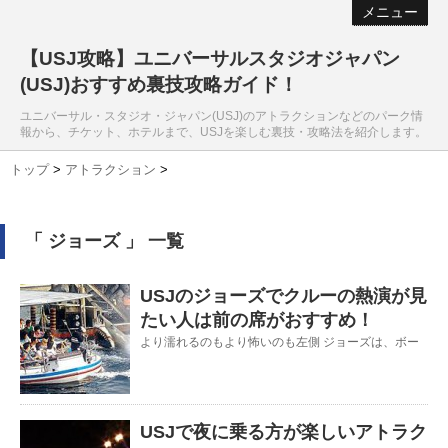
メニュー
【USJ攻略】ユニバーサルスタジオジャパン
(USJ)おすすめ裏技攻略ガイド！
ユニバーサル・スタジオ・ジャパン(USJ)のアトラクションなどのパーク情
報から、チケット、ホテルまで、USJを楽しむ裏技・攻略法を紹介します。
トップ
>
アトラクション
>
「 ジョーズ 」 一覧
USJのジョーズでクルーの熱演が見
たい人は前の席がおすすめ！
より濡れるのもより怖いのも左側 ジョーズは、ボー
USJで夜に乗る方が楽しいアトラク