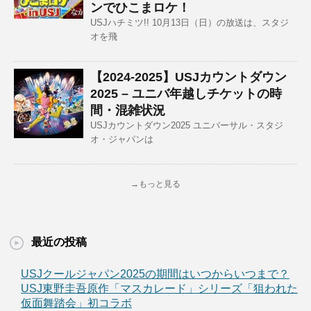
ンでひこまロケ！
USJハチミツ!! 10月13日（日）の放送は、スタジ
オを飛
【2024-2025】USJカウントダウン
2025 – ユニバ年越しチケットの時
間・混雑状況
USJカウントダウン2025 ユニバーサル・スタジ
オ・ジャパンは
→もっと見る
最近の投稿
USJクールジャパン2025の期間はいつからいつまで？
USJ東野圭吾原作「マスカレード」シリーズ「狙われた
仮面舞踏会」初コラボ