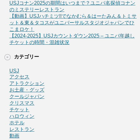
USJコナン2025の期間はいつまで？ユニバ名探偵コナン
のミステリーレストラン
【動画】USJハチミツ!!でなかむら＆はーたみん＆トミサ
ット＆東＆タコスがユニバーサルスタジオジャパンでひ
こまロケ！
【2024-2025】USJカウントダウン2025 – ユニバ年越し
チケットの時間・混雑状況
カテゴリー
USJ
アクセス
アトラクション
お土産・グッズ
クールジャパン
クリスマス
チケット
ハロウィン
ホテル
レストラン
動画