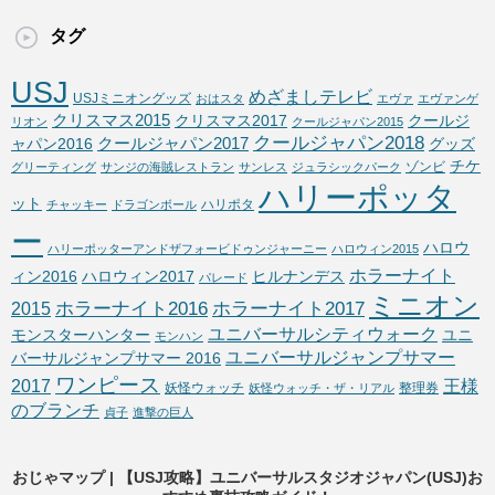
タグ
USJ
めざましテレビ
USJミニオングッズ
おはスタ
エヴァ
エヴァンゲ
クリスマス2015
クリスマス2017
クールジ
リオン
クールジャパン2015
クールジャパン2018
クールジャパン2017
ャパン2016
グッズ
チケ
ゾンビ
グリーティング
サンジの海賊レストラン
サンレス
ジュラシックパーク
ハリーポッタ
ット
ハリポタ
チャッキー
ドラゴンボール
ー
ハロウ
ハリーポッターアンドザフォービドゥンジャーニー
ハロウィン2015
ホラーナイト
ィン2016
ハロウィン2017
ヒルナンデス
パレード
ミニオン
ホラーナイト2016
ホラーナイト2017
2015
ユニバーサルシティウォーク
モンスターハンター
ユニ
モンハン
ユニバーサルジャンプサマー
バーサルジャンプサマー 2016
ワンピース
2017
王様
妖怪ウォッチ
整理券
妖怪ウォッチ・ザ・リアル
のブランチ
貞子
進撃の巨人
おじゃマップ | 【USJ攻略】ユニバーサルスタジオジャパン(USJ)お