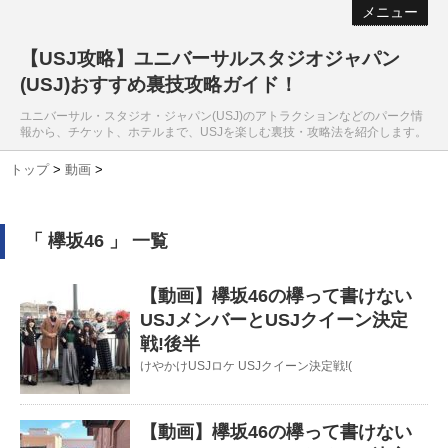
メニュー
【USJ攻略】ユニバーサルスタジオジャパン
(USJ)おすすめ裏技攻略ガイド！
ユニバーサル・スタジオ・ジャパン(USJ)のアトラクションなどのパーク情
報から、チケット、ホテルまで、USJを楽しむ裏技・攻略法を紹介します。
トップ
>
動画
>
「 欅坂46 」 一覧
【動画】欅坂46の欅って書けない
USJメンバーとUSJクイーン決定
戦!後半
けやかけUSJロケ USJクイーン決定戦!(
【動画】欅坂46の欅って書けない