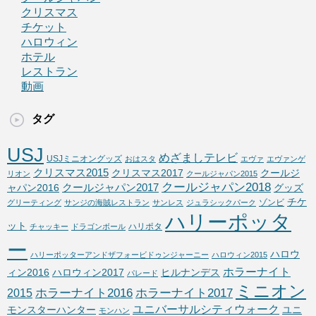
クリスマス
チケット
ハロウィン
ホテル
レストラン
動画
タグ
USJ
めざましテレビ
USJミニオングッズ
おはスタ
エヴァ
エヴァンゲ
クリスマス2015
クリスマス2017
クールジ
リオン
クールジャパン2015
クールジャパン2018
クールジャパン2017
ャパン2016
グッズ
チケ
ゾンビ
グリーティング
サンジの海賊レストラン
サンレス
ジュラシックパーク
ハリーポッタ
ット
ハリポタ
チャッキー
ドラゴンボール
ー
ハロウ
ハリーポッターアンドザフォービドゥンジャーニー
ハロウィン2015
ホラーナイト
ィン2016
ハロウィン2017
ヒルナンデス
パレード
ミニオン
ホラーナイト2016
ホラーナイト2017
2015
ユニバーサルシティウォーク
モンスターハンター
ユニ
モンハン