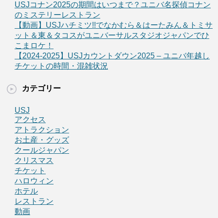
USJコナン2025の期間はいつまで？ユニバ名探偵コナン
のミステリーレストラン
【動画】USJハチミツ!!でなかむら＆はーたみん＆トミサ
ット＆東＆タコスがユニバーサルスタジオジャパンでひ
こまロケ！
【2024-2025】USJカウントダウン2025 – ユニバ年越し
チケットの時間・混雑状況
カテゴリー
USJ
アクセス
アトラクション
お土産・グッズ
クールジャパン
クリスマス
チケット
ハロウィン
ホテル
レストラン
動画