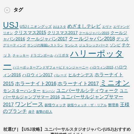
タグ
USJ
めざましテレビ
USJミニオングッズ
おはスタ
エヴァ
エヴァンゲ
クリスマス2015
クリスマス2017
クールジ
リオン
クールジャパン2015
クールジャパン2018
クールジャパン2017
ャパン2016
グッズ
チケ
ゾンビ
グリーティング
サンジの海賊レストラン
サンレス
ジュラシックパーク
ハリーポッタ
ット
ハリポタ
チャッキー
ドラゴンボール
ー
ハロウ
ハリーポッターアンドザフォービドゥンジャーニー
ハロウィン2015
ホラーナイト
ィン2016
ハロウィン2017
ヒルナンデス
パレード
ミニオン
ホラーナイト2016
ホラーナイト2017
2015
ユニバーサルシティウォーク
モンスターハンター
ユニ
モンハン
ユニバーサルジャンプサマー
バーサルジャンプサマー 2016
ワンピース
2017
王様
妖怪ウォッチ
整理券
妖怪ウォッチ・ザ・リアル
のブランチ
貞子
進撃の巨人
杖選び | 【USJ攻略】ユニバーサルスタジオジャパン(USJ)おすすめ