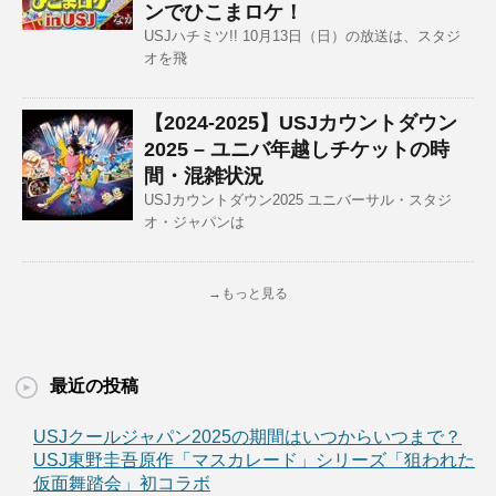
ンでひこまロケ！
USJハチミツ!! 10月13日（日）の放送は、スタジ
オを飛
【2024-2025】USJカウントダウン
2025 – ユニバ年越しチケットの時
間・混雑状況
USJカウントダウン2025 ユニバーサル・スタジ
オ・ジャパンは
→もっと見る
最近の投稿
USJクールジャパン2025の期間はいつからいつまで？
USJ東野圭吾原作「マスカレード」シリーズ「狙われた
仮面舞踏会」初コラボ