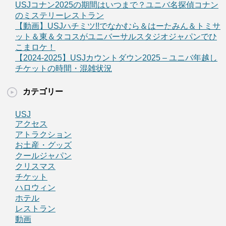
USJコナン2025の期間はいつまで？ユニバ名探偵コナン
のミステリーレストラン
【動画】USJハチミツ!!でなかむら＆はーたみん＆トミサ
ット＆東＆タコスがユニバーサルスタジオジャパンでひ
こまロケ！
【2024-2025】USJカウントダウン2025 – ユニバ年越し
チケットの時間・混雑状況
カテゴリー
USJ
アクセス
アトラクション
お土産・グッズ
クールジャパン
クリスマス
チケット
ハロウィン
ホテル
レストラン
動画