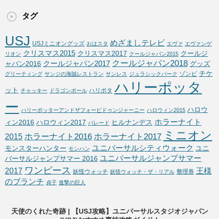
タグ
USJ
めざましテレビ
USJミニオングッズ
おはスタ
エヴァ
エヴァンゲ
クリスマス2015
クリスマス2017
クールジ
リオン
クールジャパン2015
クールジャパン2018
クールジャパン2017
ャパン2016
グッズ
チケ
ゾンビ
グリーティング
サンジの海賊レストラン
サンレス
ジュラシックパーク
ハリーポッタ
ット
ハリポタ
チャッキー
ドラゴンボール
ー
ハロウ
ハリーポッターアンドザフォービドゥンジャーニー
ハロウィン2015
ホラーナイト
ィン2016
ハロウィン2017
ヒルナンデス
パレード
ミニオン
ホラーナイト2016
ホラーナイト2017
2015
ユニバーサルシティウォーク
モンスターハンター
ユニ
モンハン
ユニバーサルジャンプサマー
バーサルジャンプサマー 2016
ワンピース
2017
王様
妖怪ウォッチ
整理券
妖怪ウォッチ・ザ・リアル
のブランチ
貞子
進撃の巨人
天使のくれた奇跡 | 【USJ攻略】ユニバーサルスタジオジャパン