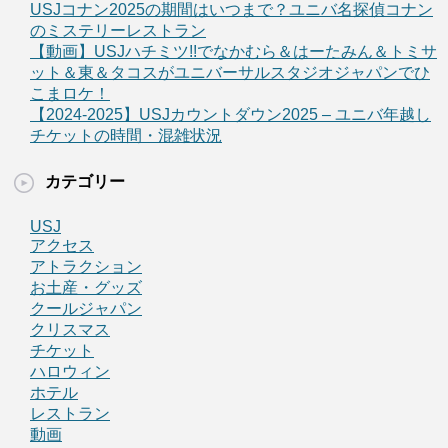
USJコナン2025の期間はいつまで？ユニバ名探偵コナン
のミステリーレストラン
【動画】USJハチミツ!!でなかむら＆はーたみん＆トミサ
ット＆東＆タコスがユニバーサルスタジオジャパンでひ
こまロケ！
【2024-2025】USJカウントダウン2025 – ユニバ年越し
チケットの時間・混雑状況
カテゴリー
USJ
アクセス
アトラクション
お土産・グッズ
クールジャパン
クリスマス
チケット
ハロウィン
ホテル
レストラン
動画