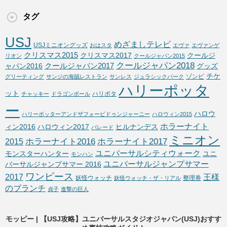
タグ
USJ
めざましテレビ
USJミニオングッズ
おはスタ
エヴァ
エヴァンゲ
クリスマス2015
クリスマス2017
クールジ
リオン
クールジャパン2015
クールジャパン2018
クールジャパン2017
ャパン2016
グッズ
チケ
ゾンビ
グリーティング
サンジの海賊レストラン
サンレス
ジュラシックパーク
ハリーポッタ
ット
ハリポタ
チャッキー
ドラゴンボール
ー
ハロウ
ハリーポッターアンドザフォービドゥンジャーニー
ハロウィン2015
ホラーナイト
ィン2016
ハロウィン2017
ヒルナンデス
パレード
ミニオン
ホラーナイト2016
ホラーナイト2017
2015
ユニバーサルシティウォーク
モンスターハンター
ユニ
モンハン
ユニバーサルジャンプサマー
バーサルジャンプサマー 2016
ワンピース
2017
王様
妖怪ウォッチ
整理券
妖怪ウォッチ・ザ・リアル
のブランチ
貞子
進撃の巨人
モッピー | 【USJ攻略】ユニバーサルスタジオジャパン(USJ)おすす