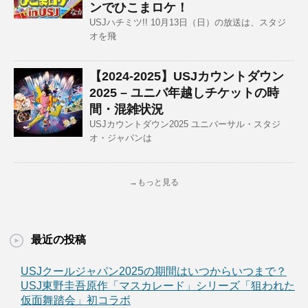
ンでひこまロケ！
USJハチミツ!! 10月13日（日）の放送は、スタジ
オを飛
【2024-2025】USJカウントダウン
2025 – ユニバ年越しチケットの時
間・混雑状況
USJカウントダウン2025 ユニバーサル・スタジ
オ・ジャパンは
→もっと見る
最近の投稿
USJクールジャパン2025の期間はいつからいつまで？
USJ東野圭吾原作「マスカレード」シリーズ「狙われた
仮面舞踏会」初コラボ