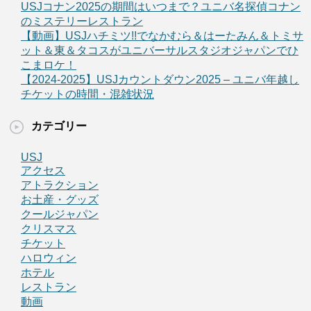
USJコナン2025の期間はいつまで？ユニバ名探偵コナン
のミステリーレストラン
【動画】USJハチミツ!!でなかむら＆はーたみん＆トミサ
ット＆東＆タコスがユニバーサルスタジオジャパンでひ
こまロケ！
【2024-2025】USJカウントダウン2025 – ユニバ年越し
チケットの時間・混雑状況
カテゴリー
USJ
アクセス
アトラクション
お土産・グッズ
クールジャパン
クリスマス
チケット
ハロウィン
ホテル
レストラン
動画