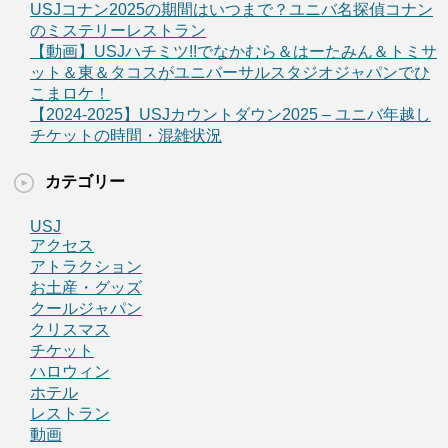
USJコナン2025の期間はいつまで？ユニバ名探偵コナン
のミステリーレストラン
【動画】USJハチミツ!!でなかむら＆はーたみん＆トミサ
ット＆東＆タコスがユニバーサルスタジオジャパンでひ
こまロケ！
【2024-2025】USJカウントダウン2025 – ユニバ年越し
チケットの時間・混雑状況
カテゴリー
USJ
アクセス
アトラクション
お土産・グッズ
クールジャパン
クリスマス
チケット
ハロウィン
ホテル
レストラン
動画