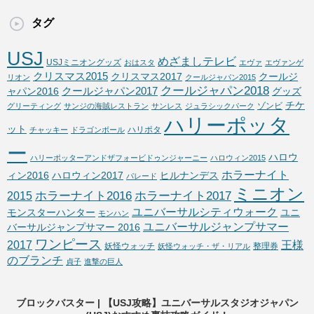
タグ
USJ
めざましテレビ
USJミニオングッズ
おはスタ
エヴァ
エヴァンゲ
クリスマス2015
クリスマス2017
クールジ
リオン
クールジャパン2015
クールジャパン2018
クールジャパン2017
ャパン2016
グッズ
チケ
ゾンビ
グリーティング
サンジの海賊レストラン
サンレス
ジュラシックパーク
ハリーポッタ
ット
ハリポタ
チャッキー
ドラゴンボール
ー
ハロウ
ハリーポッターアンドザフォービドゥンジャーニー
ハロウィン2015
ホラーナイト
ィン2016
ハロウィン2017
ヒルナンデス
パレード
ミニオン
ホラーナイト2016
ホラーナイト2017
2015
ユニバーサルシティウォーク
モンスターハンター
ユニ
モンハン
ユニバーサルジャンプサマー
バーサルジャンプサマー 2016
ワンピース
2017
王様
妖怪ウォッチ
整理券
妖怪ウォッチ・ザ・リアル
のブランチ
貞子
進撃の巨人
ブロックバスター | 【USJ攻略】ユニバーサルスタジオジャパン