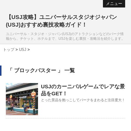
メニュー
【USJ攻略】ユニバーサルスタジオジャパン
(USJ)おすすめ裏技攻略ガイド！
ユニバーサル・スタジオ・ジャパン(USJ)のアトラクションなどのパーク情
報から、チケット、ホテルまで、USJを楽しむ裏技・攻略法を紹介します。
トップ
>
USJ
>
「 ブロックバスター 」 一覧
USJのカーニバルゲームでレアな景
品をGET！
とった景品を抱っこしてパークをまわると注目度大！