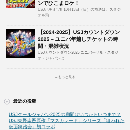
ンでひこまロケ！
USJハチミツ!! 10月13日（日）の放送は、スタジ
オを飛
【2024-2025】USJカウントダウン
2025 – ユニバ年越しチケットの時
間・混雑状況
USJカウントダウン2025 ユニバーサル・スタジ
オ・ジャパンは
→もっと見る
最近の投稿
USJクールジャパン2025の期間はいつからいつまで？
USJ東野圭吾原作「マスカレード」シリーズ「狙われた
仮面舞踏会」初コラボ