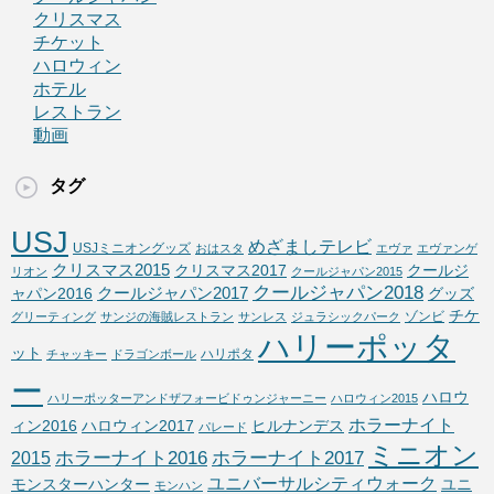
クリスマス
チケット
ハロウィン
ホテル
レストラン
動画
タグ
USJ
めざましテレビ
USJミニオングッズ
おはスタ
エヴァ
エヴァンゲ
クリスマス2015
クリスマス2017
クールジ
リオン
クールジャパン2015
クールジャパン2018
クールジャパン2017
ャパン2016
グッズ
チケ
ゾンビ
グリーティング
サンジの海賊レストラン
サンレス
ジュラシックパーク
ハリーポッタ
ット
ハリポタ
チャッキー
ドラゴンボール
ー
ハロウ
ハリーポッターアンドザフォービドゥンジャーニー
ハロウィン2015
ホラーナイト
ィン2016
ハロウィン2017
ヒルナンデス
パレード
ミニオン
ホラーナイト2016
ホラーナイト2017
2015
ユニバーサルシティウォーク
モンスターハンター
ユニ
モンハン