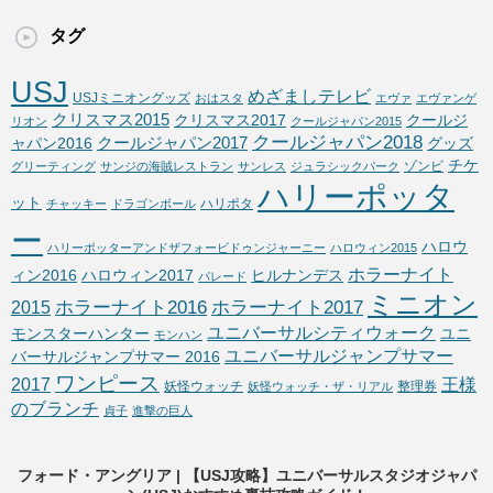
タグ
USJ
めざましテレビ
USJミニオングッズ
おはスタ
エヴァ
エヴァンゲ
クリスマス2015
クリスマス2017
クールジ
リオン
クールジャパン2015
クールジャパン2018
クールジャパン2017
ャパン2016
グッズ
チケ
ゾンビ
グリーティング
サンジの海賊レストラン
サンレス
ジュラシックパーク
ハリーポッタ
ット
ハリポタ
チャッキー
ドラゴンボール
ー
ハロウ
ハリーポッターアンドザフォービドゥンジャーニー
ハロウィン2015
ホラーナイト
ィン2016
ハロウィン2017
ヒルナンデス
パレード
ミニオン
ホラーナイト2016
ホラーナイト2017
2015
ユニバーサルシティウォーク
モンスターハンター
ユニ
モンハン
ユニバーサルジャンプサマー
バーサルジャンプサマー 2016
ワンピース
2017
王様
妖怪ウォッチ
整理券
妖怪ウォッチ・ザ・リアル
のブランチ
貞子
進撃の巨人
フォード・アングリア | 【USJ攻略】ユニバーサルスタジオジャパ