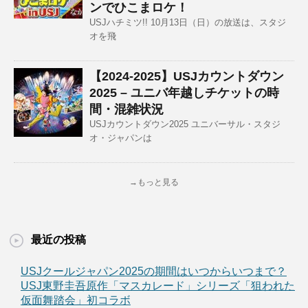
ンでひこまロケ！
USJハチミツ!! 10月13日（日）の放送は、スタジ
オを飛
【2024-2025】USJカウントダウン
2025 – ユニバ年越しチケットの時
間・混雑状況
USJカウントダウン2025 ユニバーサル・スタジ
オ・ジャパンは
→もっと見る
最近の投稿
USJクールジャパン2025の期間はいつからいつまで？
USJ東野圭吾原作「マスカレード」シリーズ「狙われた
仮面舞踏会」初コラボ