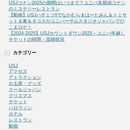
USJコナン2025の期間はいつまで？ユニバ名探偵コナン
のミステリーレストラン
【動画】USJハチミツ!!でなかむら＆はーたみん＆トミサ
ット＆東＆タコスがユニバーサルスタジオジャパンでひ
こまロケ！
【2024-2025】USJカウントダウン2025 – ユニバ年越し
チケットの時間・混雑状況
カテゴリー
USJ
アクセス
アトラクション
お土産・グッズ
クールジャパン
クリスマス
チケット
ハロウィン
ホテル
レストラン
動画