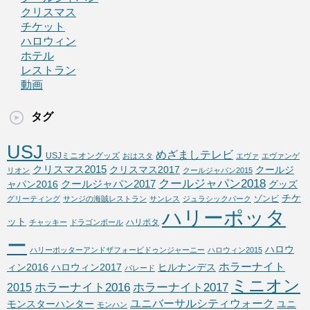
クリスマス
チケット
ハロウィン
ホテル
レストラン
動画
タグ
USJ
めざましテレビ
USJミニオングッズ
おはスタ
エヴァ
エヴァンゲ
クリスマス2015
クリスマス2017
クールジ
リオン
クールジャパン2015
クールジャパン2018
クールジャパン2017
ャパン2016
グッズ
チケ
ゾンビ
グリーティング
サンジの海賊レストラン
サンレス
ジュラシックパーク
ハリーポッタ
ット
ハリポタ
チャッキー
ドラゴンボール
ー
ハロウ
ハリーポッターアンドザフォービドゥンジャーニー
ハロウィン2015
ホラーナイト
ィン2016
ハロウィン2017
ヒルナンデス
パレード
ミニオン
ホラーナイト2016
ホラーナイト2017
2015
ユニバーサルシティウォーク
モンスターハンター
ユニ
モンハン