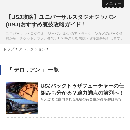
メニュー
【USJ攻略】ユニバーサルスタジオジャパン
(USJ)おすすめ裏技攻略ガイド！
ユニバーサル・スタジオ・ジャパン(USJ)のアトラクションなどのパーク情
報から、チケット、ホテルまで、USJを楽しむ裏技・攻略法を紹介します。
トップ
>
アトラクション
>
「 デロリアン 」 一覧
USJバックトゥザフューチャーの仕
組みも分かる？迫力満点の前列へ！
８人ごとに案内される最後の待合室が鍵 映像はもち