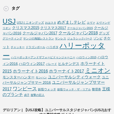
タグ
USJ
めざましテレビ
USJミニオングッズ
おはスタ
エヴァ
エヴァンゲ
クリスマス2015
クリスマス2017
クールジ
リオン
クールジャパン2015
クールジャパン2018
クールジャパン2017
ャパン2016
グッズ
チケ
ゾンビ
グリーティング
サンジの海賊レストラン
サンレス
ジュラシックパーク
ハリーポッタ
ット
ハリポタ
チャッキー
ドラゴンボール
ー
ハロウ
ハリーポッターアンドザフォービドゥンジャーニー
ハロウィン2015
ホラーナイト
ィン2016
ハロウィン2017
ヒルナンデス
パレード
ミニオン
ホラーナイト2016
ホラーナイト2017
2015
ユニバーサルシティウォーク
モンスターハンター
ユニ
モンハン
ユニバーサルジャンプサマー
バーサルジャンプサマー 2016
ワンピース
2017
王様
妖怪ウォッチ
整理券
妖怪ウォッチ・ザ・リアル
のブランチ
貞子
進撃の巨人
デロリアン | 【USJ攻略】ユニバーサルスタジオジャパン(USJ)おす