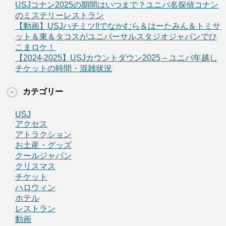
USJコナン2025の期間はいつまで？ユニバ名探偵コナン
のミステリーレストラン
【動画】USJハチミツ!!でなかむら＆はーたみん＆トミサ
ット＆東＆タコスがユニバーサルスタジオジャパンでひ
こまロケ！
【2024-2025】USJカウントダウン2025 – ユニバ年越し
チケットの時間・混雑状況
カテゴリー
USJ
アクセス
アトラクション
お土産・グッズ
クールジャパン
クリスマス
チケット
ハロウィン
ホテル
レストラン
動画