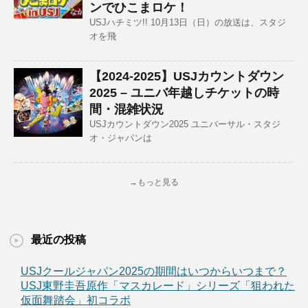
ンでひこまロケ！
USJハチミツ!! 10月13日（日）の放送は、スタジ
オを飛
【2024-2025】USJカウントダウン
2025 – ユニバ年越しチケットの時
間・混雑状況
USJカウントダウン2025 ユニバーサル・スタジ
オ・ジャパンは
→もっと見る
最近の投稿
USJクールジャパン2025の期間はいつからいつまで？
USJ東野圭吾原作「マスカレード」シリーズ「狙われた
仮面舞踏会」初コラボ