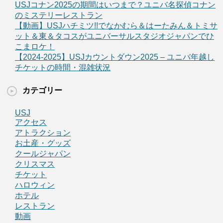
USJコナン2025の期間はいつまで？ユニバ名探偵コナン
のミステリーレストラン
【動画】USJハチミツ!!でなかむら＆はーたみん＆トミサ
ット＆東＆タコスがユニバーサルスタジオジャパンでひ
こまロケ！
【2024-2025】USJカウントダウン2025 – ユニバ年越し
チケットの時間・混雑状況
カテゴリー
USJ
アクセス
アトラクション
お土産・グッズ
クールジャパン
クリスマス
チケット
ハロウィン
ホテル
レストラン
動画