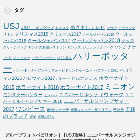
タグ
USJ
めざましテレビ
USJミニオングッズ
おはスタ
エヴァ
エヴァンゲ
クリスマス2015
クリスマス2017
クールジ
リオン
クールジャパン2015
クールジャパン2018
クールジャパン2017
ャパン2016
グッズ
チケ
ゾンビ
グリーティング
サンジの海賊レストラン
サンレス
ジュラシックパーク
ハリーポッタ
ット
ハリポタ
チャッキー
ドラゴンボール
ー
ハロウ
ハリーポッターアンドザフォービドゥンジャーニー
ハロウィン2015
ホラーナイト
ィン2016
ハロウィン2017
ヒルナンデス
パレード
ミニオン
ホラーナイト2016
ホラーナイト2017
2015
ユニバーサルシティウォーク
モンスターハンター
ユニ
モンハン
ユニバーサルジャンプサマー
バーサルジャンプサマー 2016
ワンピース
2017
王様
妖怪ウォッチ
整理券
妖怪ウォッチ・ザ・リアル
のブランチ
貞子
進撃の巨人
グループフォトパビリオン | 【USJ攻略】ユニバーサルスタジオジ