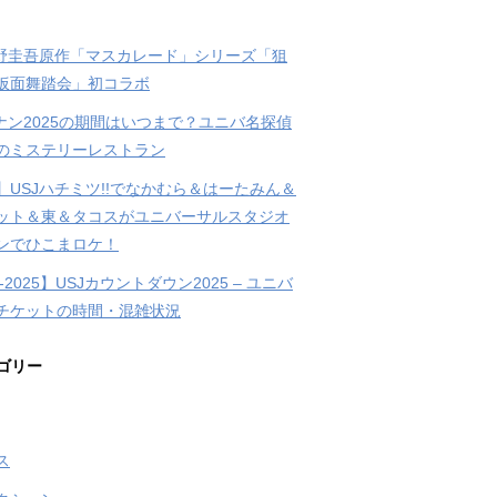
東野圭吾原作「マスカレード」シリーズ「狙
仮面舞踏会」初コラボ
コナン2025の期間はいつまで？ユニバ名探偵
のミステリーレストラン
】USJハチミツ!!でなかむら＆はーたみん＆
ット＆東＆タコスがユニバーサルスタジオ
ンでひこまロケ！
4-2025】USJカウントダウン2025 – ユニバ
チケットの時間・混雑状況
ゴリー
ス