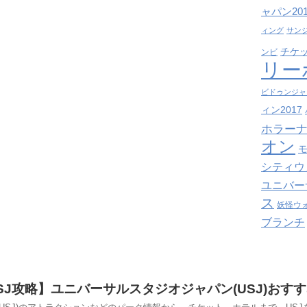
ャパン201
ィング
サン
チケ
ンビ
リー
ビドゥンジャ
ィン2017
ホラーナ
オン
シティウ
ユニバー
ス
妖怪ウ
ブランチ
USJ攻略】ユニバーサルスタジオジャパン(USJ)お