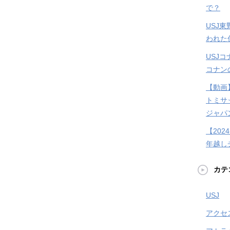
で？
USJ
われた
USJ
コナン
【動画
トミサ
ジャパ
【202
年越し
カテ
USJ
アクセ