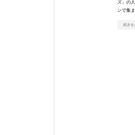
ズ」の
ンで集
続きを