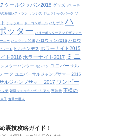
クールジャパン2018
7
グッズ
グリーテ
ゾ
ジの海賊レストラン
サンレス
ジュラシックパーク
ハ
ット
ハリポタ
チャッキー
ドラゴンボール
ポッター
ハリーポッターアンドザフォー
ハロウィン2016
ハロウ
ーニー
ハロウィン2015
ホラーナイト2015
ヒルナンデス
パレード
ミニ
イト2016
ホラーナイト2017
ユニバーサル
モンスターハンター
モンハン
ォーク
ユニバーサルジャンプサマー 2016
ワンピー
サルジャンプサマー 2017
王様の
ォッチ
整理券
妖怪ウォッチ・ザ・リアル
貞子
進撃の巨人
すすめ裏技攻略ガイド！