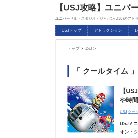
【USJ攻略】ユニバ
ユニバーサル・スタジオ・ジャパン(USJ)のア
USJトップ
アトラクション
トップ
>
USJ
>
「 クールタイム 」
【US
や時
USJ
クー
USJミ
オン・ク