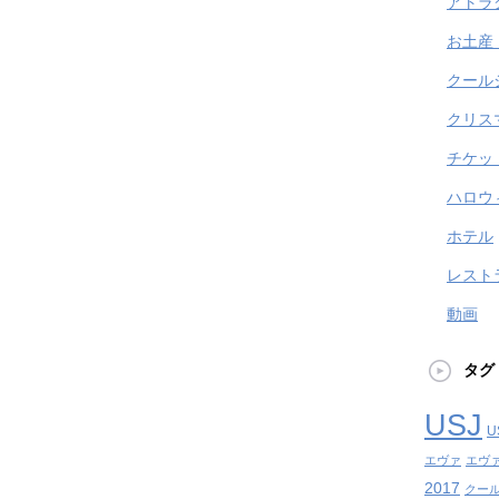
アトラ
お土産
クール
クリス
チケッ
ハロウ
ホテル
レスト
動画
タグ
USJ
U
エヴァ
エヴ
2017
クール