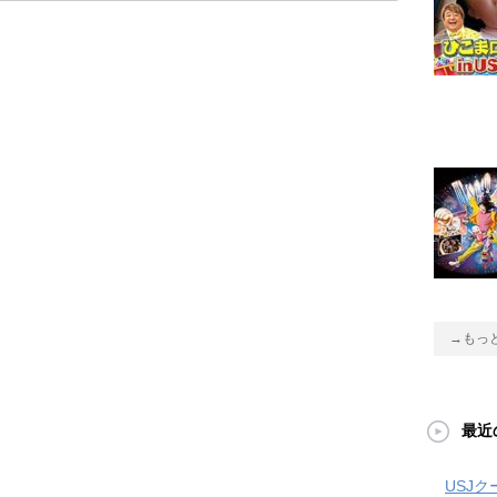
→もっ
最近
USJ