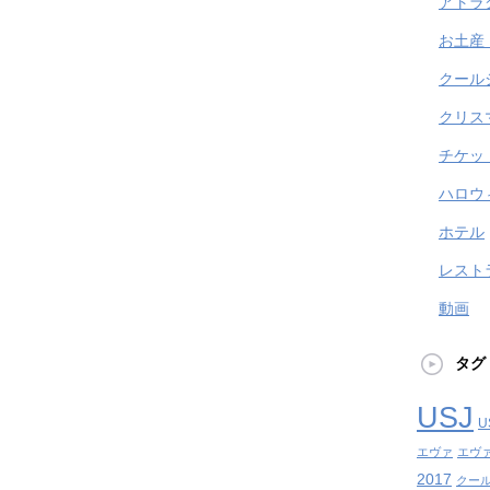
アトラ
お土産
クール
クリス
チケッ
ハロウ
ホテル
レスト
動画
タグ
USJ
U
エヴァ
エヴ
2017
クール