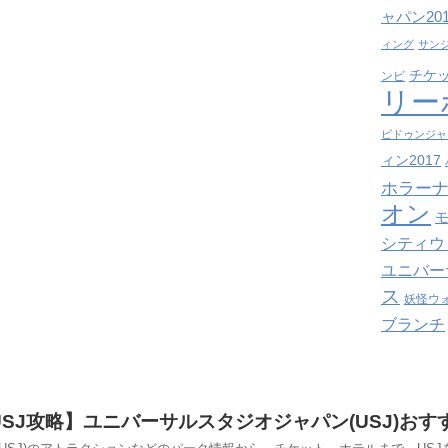
ャパン201
ィング
サン
チケ
ンビ
リー
ビドゥンジャ
ィン2017
ホラーナ
オン
シティウ
ユニバー
ス
妖怪ウ
ブランチ
【USJ攻略】ユニバーサルスタジオジャパン(USJ)お