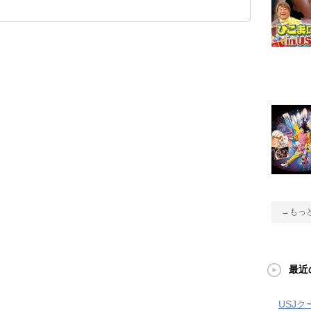
→もっ
最近
USJ