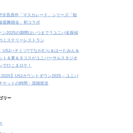
東野圭吾原作「マスカレード」シリーズ「狙
仮面舞踏会」初コラボ
コナン2025の期間はいつまで？ユニバ名探偵
のミステリーレストラン
】USJハチミツ!!でなかむら＆はーたみん＆
ット＆東＆タコスがユニバーサルスタジオ
ンでひこまロケ！
4-2025】USJカウントダウン2025 – ユニバ
チケットの時間・混雑状況
ゴリー
ス