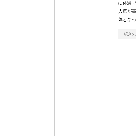
に体験
人気が高
体とな
続きを