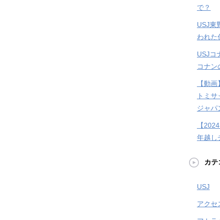
で？
USJ
われた
USJ
コナン
【動画
トミサ
ジャパ
【202
年越し
カテ
USJ
アクセ