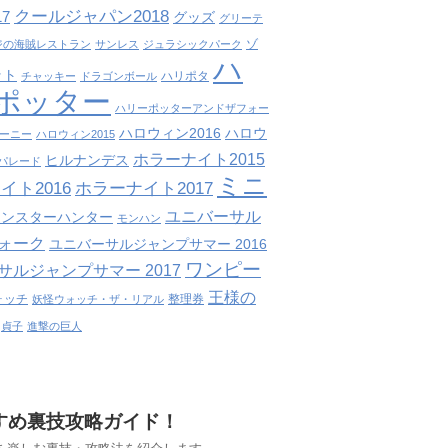
クールジャパン2018
7
グッズ
グリーテ
ゾ
ジの海賊レストラン
サンレス
ジュラシックパーク
ハ
ット
ハリポタ
チャッキー
ドラゴンボール
ポッター
ハリーポッターアンドザフォー
ハロウィン2016
ハロウ
ーニー
ハロウィン2015
ホラーナイト2015
ヒルナンデス
パレード
ミニ
イト2016
ホラーナイト2017
ユニバーサル
モンスターハンター
モンハン
ォーク
ユニバーサルジャンプサマー 2016
ワンピー
サルジャンプサマー 2017
王様の
ォッチ
整理券
妖怪ウォッチ・ザ・リアル
貞子
進撃の巨人
すすめ裏技攻略ガイド！