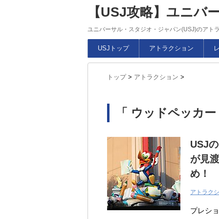
【USJ攻略】ユニバ
ユニバーサル・スタジオ・ジャパン(USJ)のア
USJトップ
アトラクション
トップ
>
アトラクション
>
「 ウッドペッカー 
USJ
が見
め！
アトラク
プレショ