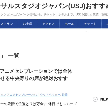
ーサルスタジオジャパン(USJ)おす
トラクションなどのパーク情報から、チケット、ホテルまで、USJを楽しむ裏技・攻
レストラン
お土産
アクセス
ホテル
チケット
」 一覧
のアニメセレブレーションでは全体
渡せる中央寄りの席が絶対おすす
ション
アニメセレブレーション
,
ウッドペッカー
,
鉛筆
NE
ーの段階で位置とりは万全に 休日でもスムーズ