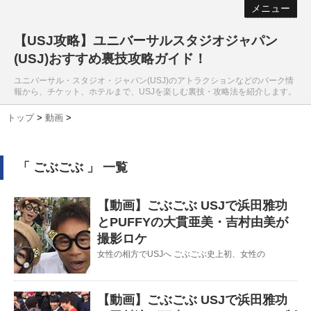
メニュー
【USJ攻略】ユニバーサルスタジオジャパン
(USJ)おすすめ裏技攻略ガイド！
ユニバーサル・スタジオ・ジャパン(USJ)のアトラクションなどのパーク情
報から、チケット、ホテルまで、USJを楽しむ裏技・攻略法を紹介します。
トップ
>
動画
>
「 ごぶごぶ 」 一覧
【動画】ごぶごぶ USJで浜田雅功
とPUFFYの大貫亜美・吉村由美が
撮影ロケ
女性の相方でUSJへ ごぶごぶ史上初、女性の
【動画】ごぶごぶ USJで浜田雅功