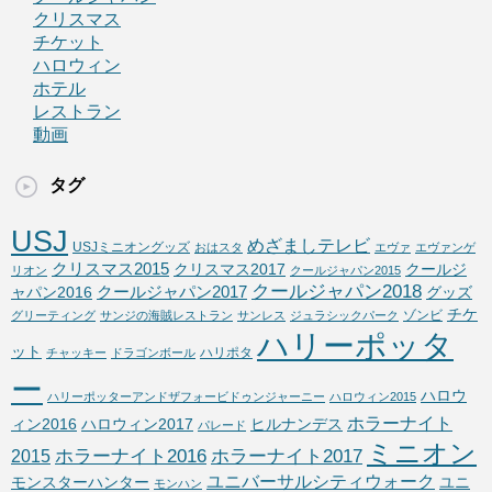
クリスマス
チケット
ハロウィン
ホテル
レストラン
動画
タグ
USJ
めざましテレビ
USJミニオングッズ
おはスタ
エヴァ
エヴァンゲ
クリスマス2015
クリスマス2017
クールジ
リオン
クールジャパン2015
クールジャパン2018
クールジャパン2017
ャパン2016
グッズ
チケ
ゾンビ
グリーティング
サンジの海賊レストラン
サンレス
ジュラシックパーク
ハリーポッタ
ット
ハリポタ
チャッキー
ドラゴンボール
ー
ハロウ
ハリーポッターアンドザフォービドゥンジャーニー
ハロウィン2015
ホラーナイト
ィン2016
ハロウィン2017
ヒルナンデス
パレード
ミニオン
ホラーナイト2016
ホラーナイト2017
2015
ユニバーサルシティウォーク
モンスターハンター
ユニ
モンハン