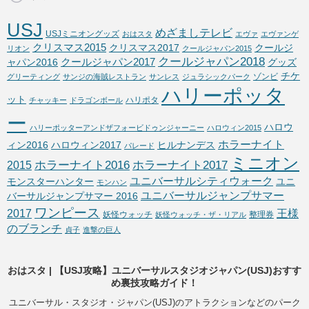
USJ
めざましテレビ
USJミニオングッズ
おはスタ
エヴァ
エヴァンゲ
クリスマス2015
クリスマス2017
クールジ
リオン
クールジャパン2015
クールジャパン2018
クールジャパン2017
ャパン2016
グッズ
チケ
ゾンビ
グリーティング
サンジの海賊レストラン
サンレス
ジュラシックパーク
ハリーポッタ
ット
ハリポタ
チャッキー
ドラゴンボール
ー
ハロウ
ハリーポッターアンドザフォービドゥンジャーニー
ハロウィン2015
ホラーナイト
ィン2016
ハロウィン2017
ヒルナンデス
パレード
ミニオン
ホラーナイト2016
ホラーナイト2017
2015
ユニバーサルシティウォーク
モンスターハンター
ユニ
モンハン
ユニバーサルジャンプサマー
バーサルジャンプサマー 2016
ワンピース
2017
王様
妖怪ウォッチ
整理券
妖怪ウォッチ・ザ・リアル
のブランチ
貞子
進撃の巨人
おはスタ | 【USJ攻略】ユニバーサルスタジオジャパン(USJ)おすす
め裏技攻略ガイド！
ユニバーサル・スタジオ・ジャパン(USJ)のアトラクションなどのパーク