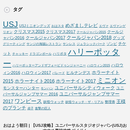
タグ
USJ
めざましテレビ
USJミニオングッズ
おはスタ
エヴァ
エヴァンゲ
クリスマス2015
クリスマス2017
クールジ
リオン
クールジャパン2015
クールジャパン2018
クールジャパン2017
ャパン2016
グッズ
チケ
ゾンビ
グリーティング
サンジの海賊レストラン
サンレス
ジュラシックパーク
ハリーポッタ
ット
ハリポタ
チャッキー
ドラゴンボール
ー
ハロウ
ハリーポッターアンドザフォービドゥンジャーニー
ハロウィン2015
ホラーナイト
ィン2016
ハロウィン2017
ヒルナンデス
パレード
ミニオン
ホラーナイト2016
ホラーナイト2017
2015
ユニバーサルシティウォーク
モンスターハンター
ユニ
モンハン
ユニバーサルジャンプサマー
バーサルジャンプサマー 2016
ワンピース
2017
王様
妖怪ウォッチ
整理券
妖怪ウォッチ・ザ・リアル
のブランチ
貞子
進撃の巨人
おはよう朝日 | 【USJ攻略】ユニバーサルスタジオジャパン(USJ)お