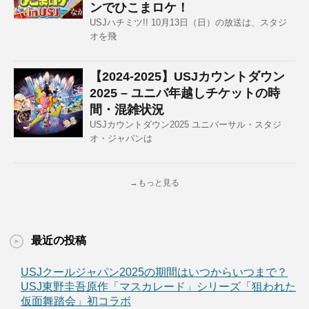
ンでひこまロケ！
USJハチミツ!! 10月13日（日）の放送は、スタジ
オを飛
【2024-2025】USJカウントダウン
2025 – ユニバ年越しチケットの時
間・混雑状況
USJカウントダウン2025 ユニバーサル・スタジ
オ・ジャパンは
→もっと見る
最近の投稿
USJクールジャパン2025の期間はいつからいつまで？
USJ東野圭吾原作「マスカレード」シリーズ「狙われた
仮面舞踏会」初コラボ