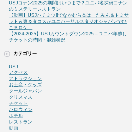
USJコナン2025の期間はいつまで？ユニバ名探偵コナン
のミステリーレストラン
【動画】USJハチミツ!!でなかむら＆はーたみん＆トミサ
ット＆東＆タコスがユニバーサルスタジオジャパンでひ
こまロケ！
【2024-2025】USJカウントダウン2025 – ユニバ年越し
チケットの時間・混雑状況
カテゴリー
USJ
アクセス
アトラクション
お土産・グッズ
クールジャパン
クリスマス
チケット
ハロウィン
ホテル
レストラン
動画